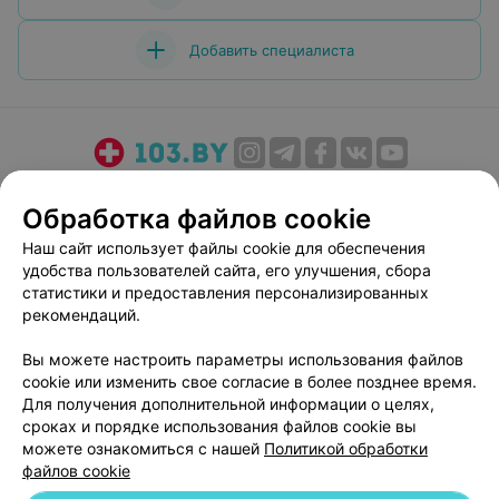
Добавить специалиста
О проекте
Новости проекта
Размещение рекламы
Обработка файлов cookie
Медицинский маркетинг
Публичный договор
Наш сайт использует файлы cookie для обеспечения
Пользовательское соглашение
Способы оплаты
удобства пользователей сайта, его улучшения, сбора
Вакансии
Партнеры
статистики и предоставления персонализированных
Написать руководителю 103.by
рекомендаций.
Написать в поддержку
Вы можете настроить параметры использования файлов
Персональные настройки cookie
cookie или изменить свое согласие в более позднее время.
Для получения дополнительной информации о целях,
Обработка персональных данных
сроках и порядке использования файлов cookie вы
можете ознакомиться с нашей
Политикой обработки
файлов cookie