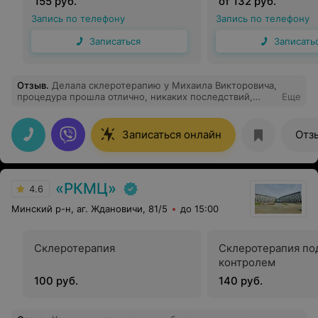
155 руб.
от 132 руб.
Запись по телефону
Запись по телефону
Записаться
Записать
Отзыв
.
Делала склеротерапию у Михаила Викторовича,
процедура прошла отлично, никаких последствий,
Еще
приветливый доктор все подробно объяснил.
Рекомендую
Записаться онлайн
Отз
«РКМЦ»
4.6
Минский р-н, аг. Ждановичи, 81/5
до 15:00
Склеротерапия
Склеротерапия по
контролем
100 руб.
140 руб.