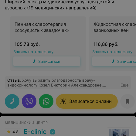
Широкий спектр медицинских услуг для детей и
взрослых (19 медицинских направлений)
Пенная склеротерапия
Жидкостная склер
«сосудистых звездочек»
варикозных вен
105,78 руб.
116,86 руб.
Запись по телефону
Запись по телефону
Записаться
Записать
Отзыв
.
Хочу выразить благодарность врачу-
эндокринологу Козел Виктории Александровне.
Еще
Доктор грамотная, опытная. Очень довольна её
хорошим, человеческим отношением. Мы с сыном
попали на консультацию к Виктории Александровне,
Записаться онлайн
где она сразу вникала в нашу проблему (заболевание
щитовидной железы и ожирение). Назначила УЗИ,
только !!!необходимые!!! анализы, контроль питания.
Затем необходимое лечение. По прошествии времени
МЕДИЦИНСКИЙ ЦЕНТР
я вижу результаты. Главное, что сын доверился
доктору! ПЛЮСЫ- высокая квалификация, грамотная,
E-clinic
4.8
внимательная, педантично относится к пациенту,