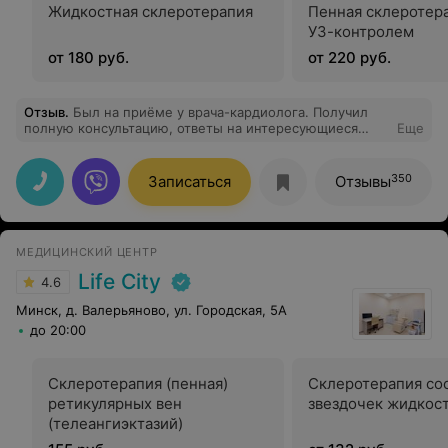
Жидкостная склеротерапия
Пенная склеротер
УЗ-контролем
от 180 руб.
от 220 руб.
Отзыв
.
Был на приёме у врача-кардиолога. Получил
полную консультацию, ответы на интересующиеся
Еще
вопросы и необходимые рекомендации!
350
Записаться
Отзывы
МЕДИЦИНСКИЙ ЦЕНТР
Life City
4.6
Минск, д. Валерьяново, ул. Городская, 5А
до 20:00
Склеротерапия (пенная)
Склеротерапия со
ретикулярных вен
звездочек жидкос
(телеангиэктазий)