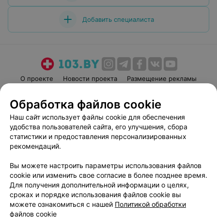
Добавить специалиста
О проекте
Новости проекта
Размещение рекламы
Медицинский маркетинг
Публичный договор
Обработка файлов cookie
Пользовательское соглашение
Способы оплаты
Наш сайт использует файлы cookie для обеспечения
Вакансии
Партнеры
удобства пользователей сайта, его улучшения, сбора
Написать руководителю 103.by
статистики и предоставления персонализированных
рекомендаций.
Написать в поддержку
Персональные настройки cookie
Вы можете настроить параметры использования файлов
Обработка персональных данных
cookie или изменить свое согласие в более позднее время.
Для получения дополнительной информации о целях,
сроках и порядке использования файлов cookie вы
можете ознакомиться с нашей
Политикой обработки
файлов cookie