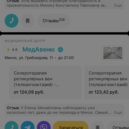
Отзыв
.
Хочу выразить огромную благодарность и
признательность Михину Константину Павловичу за
Еще
профессионализм. За внимательное и чуткое
отношение, отзывчивость и понимание. С
наступающим Новым годом и Рождеством Христовым.
338
Отзывы
Здоровья Вам и процветания.
МЕДИЦИНСКИЙ ЦЕНТР
МедАвеню
4.6
Минск, ул. Грибоедова, 11
до 21:00
Склеротерапия
Склеротерапия
ретикулярных вен
ретикулярных вен
(телеангиэктазий) -
(телеангиэктазий) 
Этоксисклерол 0,5%
Этоксисклерол 1,0
от 124,09 руб.
от 123,42 руб.
Отзыв
.
У Елены Михайловны наблюдаюсь уже
несколько лет, даже до ее переезда в Минск. Самый
Еще
чуткий врач с самыми нежными ручками и большим
сердцем. Приезжаю к ней на приемы даже за 250км
Тысячу раз убедилась в ее профессионализме и если
Записаться
Отзывы