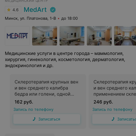
МЕДИЦИНСКИЙ ЦЕНТР
MedArt
4.6
Минск, ул. Платонова, 1-В
до 18:00
Медицинские услуги в центре города – маммология,
хирургия, гинекология, косметология, дерматология,
эндокринология и др.
Склеротерапия крупных вен
Склеротерапия кр
и вен среднего калибра
и вен среднего ка
бедра или голени, одной
применением скле
поверхности с применением
(две зоны)
162 руб.
246 руб.
склерозанта
Запись по телефону
Запись по телефону
Записаться
Записать