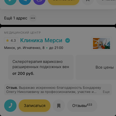
бы не она не известно ещё,чем бы закончилась моя
история.
Ещё 1 адрес
МЕДИЦИНСКИЙ ЦЕНТР
Клиника Мерси
4.3
Минск, ул. Игнатенко, 8
до 21:00
Склеротерапия варикозно
расширенных подкожных вен
Все цены
от 200 руб.
Отзыв
.
Выражаю искреннюю благодарность Бондареву
Олегу Николаевичу за профессионализм, участие и
Еще
внимательность. На консультации объяснил
доступным языком и возможные причины болезни и
методы лечения. В августе проведена операция по
433
Записаться
Отзывы
замене тазобедренного сустава. После операции и
реабилитации боли отсутствуют как в состоянии покоя,