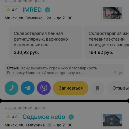
МЕДИЦИНСКИЙ ЦЕНТР
IMRED
4.9
Минск, ул. Семашко, 12А
до 21:00
Склеротерапия пенная
Склеротерапия жи
ретикулярных, варикозно
телеангиэктазий
измененных вен
«сосудистых звезд
230,92 руб.
194,92 руб.
Отзыв
.
Хочу выразить огромную благодарность
Роговому Николаю Александровичу за
Еще
профессиональный подход и внимательное
отношение! Процедура склеротерапии прошла легко и
практически безболезненно. Врач подробно объяснил
Записаться
Отзывы
все этапы, ответил на мои вопросы и создал
комфортную атмосферу. Уже после первого сеанса я
заметила значительные улучшения и очень довольна
результатом. Если ищете хорошего специалиста в
МЕДИЦИНСКИЙ ЦЕНТР
области флебологии — рекомендую обращаться
именно к этому доктору!
Седьмое небо
4.6
Минск, ул. Халтурина, 39
до 21:00