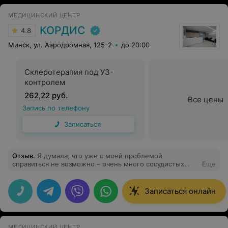
так и при ходьбе. Сустав работает как следует, что
подтвердила МРТ. Огромное спасибо за качественное
МЕДИЦИНСКИЙ ЦЕНТР
лечение и "золотые руки" Олегу Николаевичу! С
уважением, Николай
КОРДИС
4.8
Минск, ул. Аэродромная, 125-2
до 20:00
Склеротерапия под УЗ-
контролем
262,22 руб.
Все цены
Запись по телефону
Записаться
Отзыв
.
Я думала, что уже с моей проблемой
справиться не возможно – очень много сосудистых
Еще
звездочек. И когда я говорю много - не
преувеличиваю, ноги на 1/6 в синих разводах. Другие
специалисты говорили, что сосуды с ног убрать можно
Записаться онлайн
лазером по коже, я сделала, но в итоге ничего не
получилось. Я искала медицинский центр, где точно
знают, как мне помочь и готовы применить все
современные медицинские технологии. Подруга
МЕДИЦИНСКИЙ ЦЕНТР