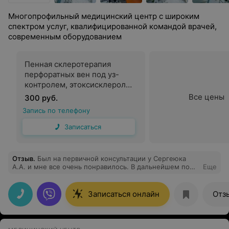
Многопрофильный медицинский центр с широким
спектром услуг, квалифицированной командой врачей,
современным оборудованием
Пенная склеротерапия
перфоратных вен под уз-
контролем, этоксисклерол
1,0%-2мл (1 ампула)
Все цены
300 руб.
Запись по телефону
Записаться
Отзыв
.
Был на первичной консультации у Сергеюка
А.А. и мне все очень понравилось. В дальнейшем по
Еще
своему вопросу буду обращаться только к нему.
Записаться онлайн
Отз