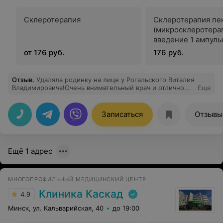
Склеротерапия
Склеротерапия пе
(микросклеротерап
введение 1 ампулы
склерозанта
от 176 руб.
176 руб.
Отзыв
.
Удаляла родинку на лице у Рогальского Виталия
Владимировича!Очень внимательный врач и отлично
Еще
выполнил свою работу!Долго шла к этому и теперь не
жалею.Прошла неделя,место от родинки отлично
заживает.Сегодня была на приеме у врача флеболога
Записаться
Отзывы
Ладыгина Павла Анатольевича,на консультации и узи
вен.Врач очень приветливый,шутил и отлично
выполнил свою работу.Буду соблюдать рекомендации!
Девушка медсестра работающая с ним в паре тоже
Ещё 1 адрес
очень приветливая!Центром осталась очень довольна!
МНОГОПРОФИЛЬНЫЙ МЕДИЦИНСКИЙ ЦЕНТР
Клиника Каскад
4.9
Минск, ул. Кальварийская, 40
до 19:00