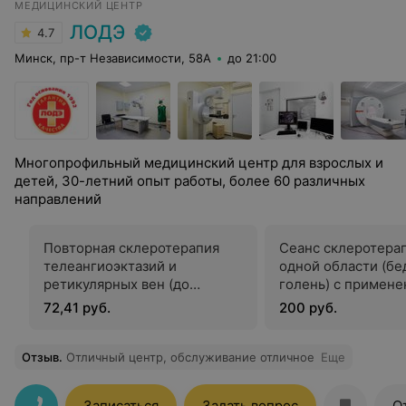
МЕДИЦИНСКИЙ ЦЕНТР
ЛОДЭ
4.7
Минск, пр-т Независимости, 58А
до 21:00
Многопрофильный медицинский центр для взрослых и
детей, 30-летний опыт работы, более 60 различных
направлений
Повторная склеротерапия
Сеанс склеротера
телеангиоэктазий и
одной области (бе
ретикулярных вен (до
голень) с примен
коррекция)
пенной формы скл
72,41 руб.
200 руб.
вводимого под УЗ
Отзыв
.
Отличный центр, обслуживание отличное
Еще
Записаться
Задать вопрос
О