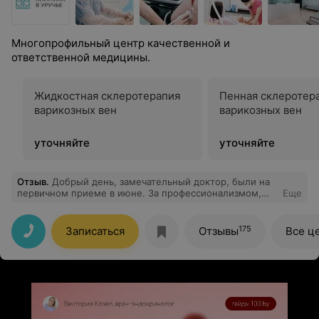
обращаться и всем рекомендую. Еще раз огромная
благодарность за ваш труд и терпение.
Многопрофильный центр качественной и
ответственной медицины.
Жидкостная склеротерапия
Пенная склеротер
варикозных вен
варикозных вен
уточняйте
уточняйте
Отзыв
.
Добрый день, замечательный доктор, были на
первичном приеме в июне. За профессионализмом,
Еще
тактичностью, адекватностью и качественно
подобранным лечением теперь только к Антонине
Андреевне.
175
Записаться
Отзывы
Все ц