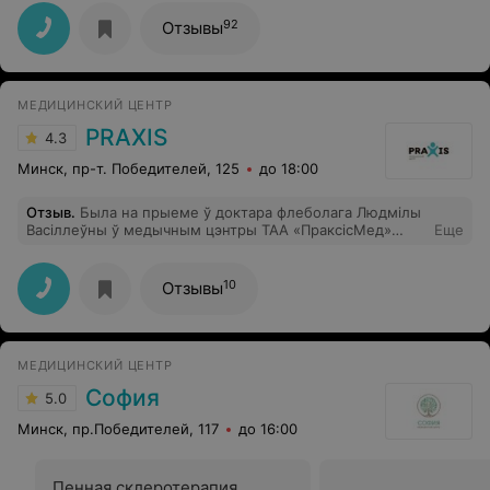
никогда не промывали. Отвращение
92
Отзывы
МЕДИЦИНСКИЙ ЦЕНТР
PRAXIS
4.3
Минск, пр-т. Победителей, 125
до 18:00
Отзыв
.
Была на прыеме ў доктара флеболага Людмілы
Васіллеўны ў медычным цэнтры ТАА «ПраксісМед»
Еще
(«Praxis») , засталася вельмі задаволена. Прыемны,
вельмі ўважлівы доктар, а спецыяліст наўпрост ад
бога. Усе зрабіла на вышэйшым узроўні, дала парады
10
Отзывы
на будучае!.
МЕДИЦИНСКИЙ ЦЕНТР
София
5.0
Минск, пр.Победителей, 117
до 16:00
Пенная склеротерапия