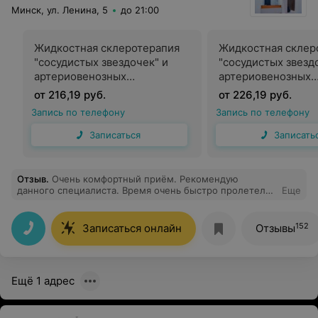
добрая и всегда с улыбкой! МИНУСЫ- не нашла.
Минск, ул. Ленина, 5
до 21:00
Рекомендую обратиться за помощью к доктору Козел
Виктории Александровне!
Жидкостная склеротерапия
Жидкостная склер
"сосудистых звездочек" и
"сосудистых звезд
артериовенозных
артериовенозных
мальформаций небольших
мальформаций не
от 216,19 руб.
от 226,19 руб.
размеров, этоксисклерол
размеров, этоксис
Запись по телефону
Запись по телефону
0,5% - 2 мл
- 2 мл
Записаться
Записать
Отзыв
.
Очень комфортный приём. Рекомендую
данного специалиста. Время очень быстро пролетело,
Еще
не хотелось уходить. Чувствуется желание помочь.
152
Записаться онлайн
Отзывы
Ещё 1 адрес