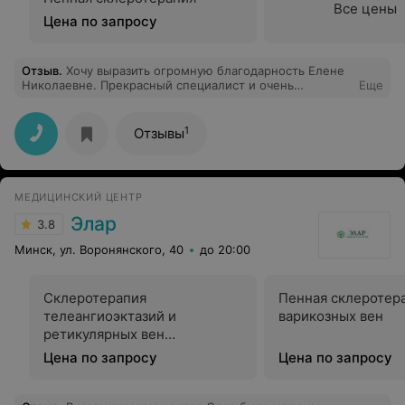
Все цены
Цена по запросу
Отзыв
.
Хочу выразить огромную благодарность Елене
Николаевне. Прекрасный специалист и очень
Еще
приятный человек. Была на приеме в мед центре
София, а так же проходила курс партнерских родов.
Все очень доступно, четко, по делу. Очень
1
Отзывы
рекомендую.
МЕДИЦИНСКИЙ ЦЕНТР
Элар
3.8
Минск, ул. Воронянского, 40
до 20:00
Склеротерапия
Пенная склеротер
телеангиоэктазий и
варикозных вен
ретикулярных вен
(жидкостная)
Цена по запросу
Цена по запросу