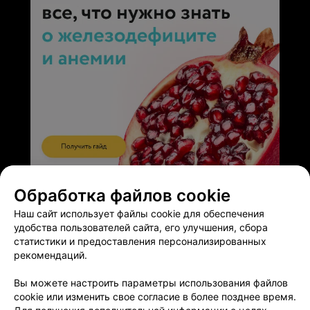
врачей и сказать: «Огромное спасибо!» Бондаренко
Светлане Юрьевне, что лечила в реанимации моего
малыша. Разумной Людмиле Марковне, что лечила
меня проверяя каждый орган после операции.
Вакульчик Людмиле Ивановне, что сделала кесарево
сечение, достала мою крошечку целой и невредимой,
аккуратно разрезала и зашила. А так же всему
остальному персоналу!Низкий вам поклон!Вы
замечательные!
ЭФФЕКТИВНАЯ РЕКЛАМА НА САЙТЕ
Обработка файлов cookie
Наш сайт использует файлы cookie для обеспечения
удобства пользователей сайта, его улучшения, сбора
статистики и предоставления персонализированных
рекомендаций.
Добавить компанию
Вы можете настроить параметры использования файлов
cookie или изменить свое согласие в более позднее время.
Добавить специалиста