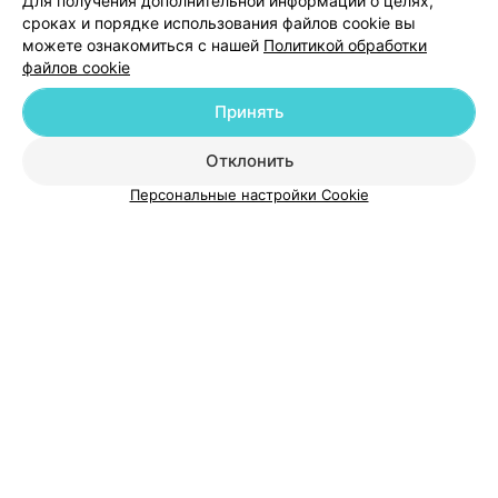
Для получения дополнительной информации о целях,
сроках и порядке использования файлов cookie вы
можете ознакомиться с нашей
Политикой обработки
файлов cookie
Принять
О проекте
Новости проекта
Размещение рекламы
Отклонить
Медицинский маркетинг
Публичный договор
Пользовательское соглашение
Способы оплаты
Персональные настройки Cookie
Вакансии
Партнеры
Написать руководителю 103.by
Написать в поддержку
Персональные настройки cookie
Обработка персональных данных