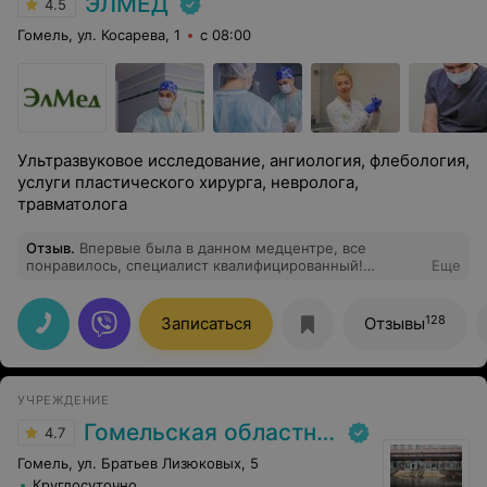
ЭЛМЕД
4.5
Гомель, ул. Косарева, 1
с 08:00
Ультразвуковое исследование, ангиология, флебология,
услуги пластического хирурга, невролога,
травматолога
Отзыв
.
Впервые была в данном медцентре, все
понравилось, специалист квалифицированный!
Еще
Рекомендую!
128
Записаться
Отзывы
УЧРЕЖДЕНИЕ
Гомельская областная клиническая больница
4.7
Гомель, ул. Братьев Лизюковых, 5
Круглосуточно