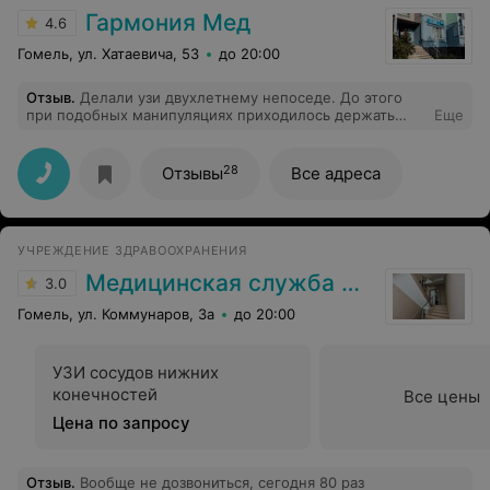
Гармония Мед
4.6
Гомель, ул. Хатаевича, 53
до 20:00
Отзыв
.
Делали узи двухлетнему непоседе. До этого
при подобных манипуляциях приходилось держать
Еще
сына. Светлана Викторовна нашла к нему подход,
успокоила, была максимально корректна и
внимательна. Рассказала все нюансы, ответила на все
28
Отзывы
Все адреса
вопросы. Врача рекомендую!
УЧРЕЖДЕНИЕ ЗДРАВООХРАНЕНИЯ
Медицинская служба ДФиТ МВД по Гомельской области
3.0
Гомель, ул. Коммунаров, 3а
до 20:00
УЗИ сосудов нижних
конечностей
Все цены
Цена по запросу
Отзыв
.
Вообще не дозвониться, сегодня 80 раз