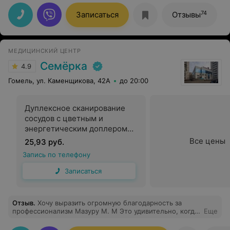
клинике доброжелательный. Цени весьма
демократичны. Однозначно рекомендую!
74
Записаться
Отзывы
МЕДИЦИНСКИЙ ЦЕНТР
Семёрка
4.9
Гомель, ул. Каменщикова, 42А
до 20:00
Дуплексное сканирование
сосудов с цветным и
энергетическим доплером
одного артериального или
Все цены
25,93 руб.
венозного бассейна (БЦА или
Запись по телефону
сосудов верхних или нижних
конечностей)
Записаться
Отзыв
.
Хочу выразить огромную благодарность за
профессионализм Мазуру М. М Это удивительно, когда
Еще
массажист чувствует каждую зажатую мышцу и знает,
как вернуть телу гармонию. Ощущение, что заново