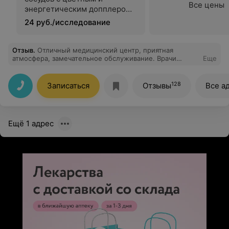
Все цены
энергетическим допплером
одного артериального или
24 руб./исследование
одного венозного бассейна
(брахиоцефальных сосудов
или сосудов верхних или
Отзыв
.
Отличный медицинский центр, приятная
атмосфера, замечательное обслуживание. Врачи
Еще
нижних конечностей)
успокоили меня, чему я очень рада. Все прошло
замечательно, рекомендую!
128
Записаться
Отзывы
Все а
Ещё 1 адрес