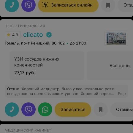
родилась — легкость в спине и абсолютный релакс.
Записаться онлайн
Отз
Чуткие руки, точечная проработка проблемных зон и
очень приятная атмосфера. Спасибо Вам за ваши
волшебные руки)
ЦЕНТР ГИНЕКОЛОГИИ
elicato
4.9
Гомель, пр-т Речицкий, 80-102
до 21:00
УЗИ сосудов нижних
конечностей
Все цены
27,17 руб.
Отзыв
.
Хороший медцентр, была у вас несколько раз и
всегда все на очень высоком уровне. Хороший сервис,
Еще
приятные, вежливые девушки на ресепшене, уютная
атмосфера и квалифицированные специалисты!
Рекомендую!
Записаться
Отзывы
МЕДИЦИНСКИЙ КАБИНЕТ