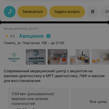
компетентные, внимательные, всё объяснили понятно.
Младший персонал — вежливый и доброжелательный,
создают тёплую, домашнюю атмосферу. Ко мне
Записаться
Задать вопрос
О
отнеслись с заботой и уважением. Очень рекомендую
— здесь действительно лечат, а не просто принимают
МЕДИЦИНСКИЙ ЦЕНТР
Авиценна
4.5
Гомель, ул. Подгорная, 10В
до 21:00
Современный медицинский центр с акцентом на
раннюю диагностику и МРТ-диагностику. ЛФК и массаж
для восстановления.
УЗИ вен (расширенное)
верхних или нижних
Все цены
конечностей