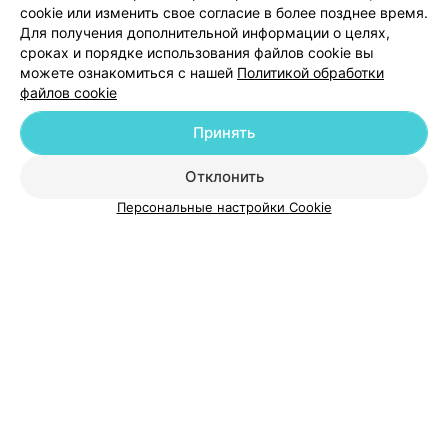
cookie или изменить свое согласие в более позднее время.
Для получения дополнительной информации о целях,
сроках и порядке использования файлов cookie вы
можете ознакомиться с нашей
Политикой обработки
файлов cookie
Принять
Добавить компанию
Отклонить
Добавить специалиста
Персональные настройки Cookie
О проекте
Новости проекта
Размещение рекламы
Медицинский маркетинг
Публичный договор
Пользовательское соглашение
Способы оплаты
Вакансии
Партнеры
Написать руководителю 103.by