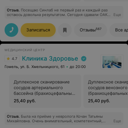
Отзыв
.
Посещаю Синлаб не первый раз и каждый раз
остаюсь довольна результатом. Сегодня сдавали ОАК
Еще
ребёнку в 9 утра, персонал вежливый, атмосфера
приятная, результаты пришли в 14.00 как было и
написано, сервис на высшем уровне, спасибо!
567
Записаться
Отзывы
Все а
МЕДИЦИНСКИЙ ЦЕНТР
Клиника Здоровье
4.7
Гомель, ул. Б. Хмельницкого, 61
до 20:00
Дуплексное сканирование
Дуплексное скани
сосудов артериального
сосудов венозного
бассейна (брахиоцефальных
(брахиоцефальных 
сосудов, или сосудов
или сосудов верхн
25,40 руб.
25,40 руб.
верхних, или нижних
нижних конечност
конечностей)
Отзыв
.
Была на приёме у невролога Кочан Татьяны
Михайловна. Очень внимательный, компетентный,
Еще
опытный врач. Спасибо ей огромное!!! Обстановка в