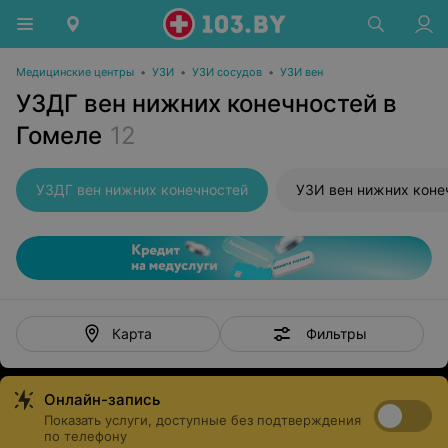
Медицинские центры
•
УЗИ
•
УЗИ сосудов
•
УЗИ вен
УЗДГ вен нижних конечностей в
Гомеле
12
УЗДГ вен нижних конечностей
УЗИ вен нижних коне
Фильтры
Карта
Онлайн-запись
Показать услуги, доступные без подтверждения
по телефону