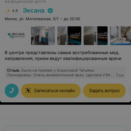
МЕДИЦИНСКИЙ ЦЕНТР
Эксана
4.8
Минск, ул. Могилевская, 5/1
до 20:00
В центре представлены самые востребованные мед.
направления, прием ведут квалифицированные врачи
Отзыв
.
Была на приеме у Борисовой Татьяны
Леонидовны. Очень внимательный врач, сделала УЗИ
Еще
вен нижних конечностей, ответила на волнующие
меня вопросы, тк Я переживала за вены из-за частых
перелетов. Татьяны Леонидовна дала рекомендации к
Записаться онлайн
Задать вопрос
каким специалистам еще необходимо обратиться,
чтобы закрыть волнующие меня вопросы.