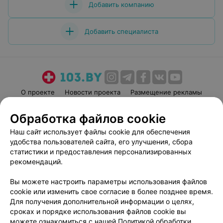
Добавить компанию
Добавить специалиста
О проекте
Новости проекта
Размещение рекламы
Медицинский маркетинг
Публичный договор
Обработка файлов cookie
Пользовательское соглашение
Способы оплаты
Наш сайт использует файлы cookie для обеспечения
Вакансии
Партнеры
удобства пользователей сайта, его улучшения, сбора
Написать руководителю 103.by
статистики и предоставления персонализированных
рекомендаций.
Написать в поддержку
Персональные настройки cookie
Вы можете настроить параметры использования файлов
Обработка персональных данных
cookie или изменить свое согласие в более позднее время.
Для получения дополнительной информации о целях,
сроках и порядке использования файлов cookie вы
можете ознакомиться с нашей
Политикой обработки