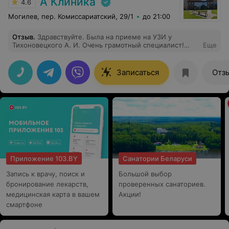
А Клиника
4.6
Могилев, пер. Комиссариатский, 29/1
до 21:00
Отзыв
.
Здравствуйте. Была на приеме на УЗИ у
Тихоновецкого А. И. Очень грамотный специалист!
Еще
Спасибо большое за внимание и квалифицированную
помощь!
Записаться
Отз
Приложение 103.BY
Санатории Беларуси
Запись к врачу, поиск и
Большой выбор
бронирование лекарств,
проверенных санаториев.
медицинская карта в вашем
Акции!
смартфоне