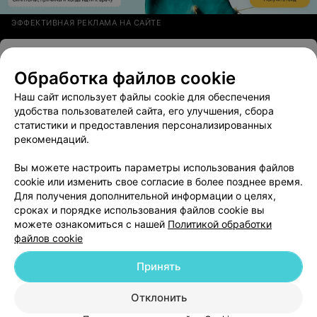
ЭФФЕКТИВНАЯ РЕКЛАМА НА САЙТЕ
МЕДИЦИНСКИЙ ЦЕНТР
Элизабет
Обработка файлов cookie
4.3
Могилев, пер.Тани Карпинской, 10А
с 08:00
Наш сайт использует файлы cookie для обеспечения
удобства пользователей сайта, его улучшения, сбора
Отзыв
.
Была у врача психотерапевта Байковой. Она
статистики и предоставления персонализированных
провела какой то тест и сказала езжайте в другое
Еще
рекомендаций.
место. А ещё обязательно сходите по всем нашим
врачам и сдайте анализы. Я за это заплатила 25
Вы можете настроить параметры использования файлов
рублей. И ждала 2 недели приём. Потом в этом другом
Все адреса
месте врач сказала мне что у них так много людей от
cookie или изменить свое согласие в более позднее время.
Байковой пришло. Такие дела. Не рекомендую.
Для получения дополнительной информации о целях,
сроках и порядке использования файлов cookie вы
можете ознакомиться с нашей
Политикой обработки
файлов cookie
Принять
Добавить компанию
Отклонить
Добавить специалиста