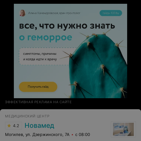
искренне! Советую обращаться только к ней!! Если вы
к ней попадёте, Вы не пожалеете!! Юлия Егоровна,
спасибо Вам большое за такое ответственное
отношение к пациентам!
ЭФФЕКТИВНАЯ РЕКЛАМА НА САЙТЕ
МЕДИЦИНСКИЙ ЦЕНТР
Новамед
4.2
Могилев, ул. Дзержинского, 7А
с 08:00