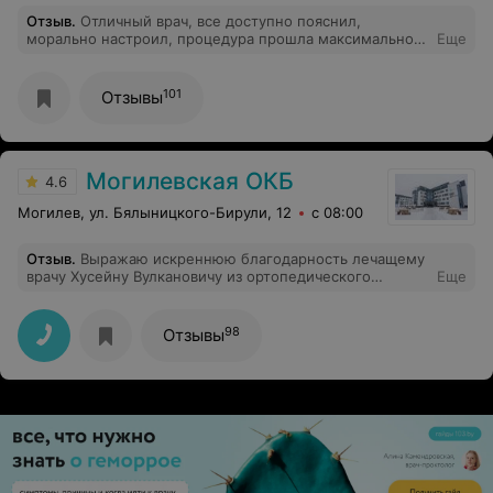
Отзыв
.
Отличный врач, все доступно пояснил,
морально настроил, процедура прошла максимально в
Еще
комфортной обстановке
101
Отзывы
Могилевская ОКБ
4.6
Могилев, ул. Бялыницкого-Бирули, 12
с 08:00
Отзыв
.
Выражаю искреннюю благодарность лечащему
врачу Хусейну Вулкановичу из ортопедического
Еще
отделения Могилевской областной больницы за его
профессионализм, чуткое отношение и проведенную
операцию. Спасибо всему медицинскому персоналу
98
Отзывы
отделения за внимание, заботу и доброжелательность.
Желаю вам здоровья, успехов в вашей нелегкой
работе и благополучия! С уважением, Греков
Александр Анатольевич (22.08.2025 - 3.09.2025)