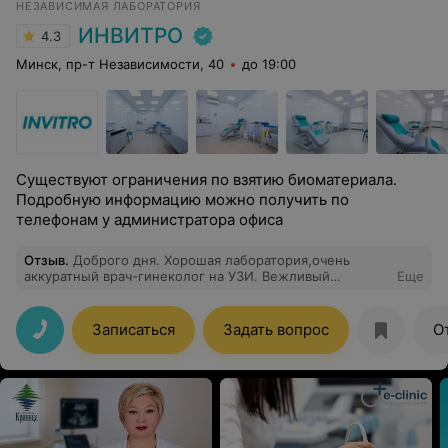
НЕЗАВИСИМАЯ ЛАБОРАТОРИЯ
ИНВИТРО
4.3
Минск, пр-т Независимости, 40
до 19:00
Существуют ограничения по взятию биоматериала.
Подробную информацию можно получить по
телефонам у администратора офиса
Отзыв
.
Доброго дня. Хорошая лаборатория,очень
аккуратный врач-гинеколог на УЗИ. Вежливый
Еще
персонал на ресепшн. Понравилось, что записаться на
приём можно день в день, приехать к назначенному
времени и попасть к врачу ровно в срок. Маленький,
Записаться
Задать вопрос
О
но удобный холл, кулер с водой, кофе-автомат с
зерновым кофе, бесплатный для посетителей
(особенно актуально в ветреную зимнюю погоду :) ).
Для детей в коридоре есть детский уголок с
игрушками. Единственное, что ещё хотелось бы
добавить - стопку каких-нибудь журналов для
посетителей, чтобы те, кто пришёл раньше, мог бы