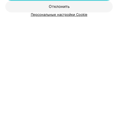
Отклонить
О проекте
Новости проекта
Размещение рекламы
Персональные настройки Cookie
Медицинский маркетинг
Публичный договор
Пользовательское соглашение
Способы оплаты
Вакансии
Партнеры
Написать руководителю 103.by
Написать в поддержку
Персональные настройки cookie
Обработка персональных данных
© 2026 ООО «Артокс Лаб», УНП 191700409
| 220012, Республика Беларусь,
г. Минск, улица Толбухина, 2, пом. 16 | help@103.by
Служба поддержки
+375 291212755