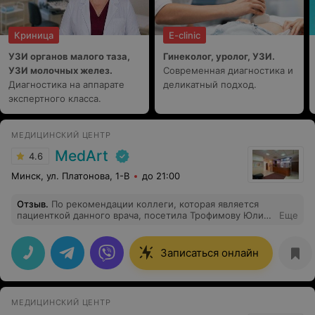
полистать их в ожидании приёма.
Криница
E-clinic
УЗИ органов малого таза,
Гинеколог, уролог, УЗИ.
УЗИ молочных желез.
Современная диагностика и
Диагностика на аппарате
деликатный подход.
экспертного класса.
МЕДИЦИНСКИЙ ЦЕНТР
MedArt
4.6
Минск, ул. Платонова, 1-В
до 21:00
Отзыв
.
По рекомендации коллеги, которая является
пациенткой данного врача, посетила Трофимову Юлию
Еще
Владимировну. Сделали трихоскопию, и то, чего я
боялась- не нашли) Доктор тщательно осмотрела
кожу, и обратила внимание на те дефекты, которые я
Записаться онлайн
списывала просто на недостаточный уход, хотя под
увеличением оказалось что не все так просто)
Безумно благодарна за осмотр и назначенное лечение,
с удовольствием приду на повторный визит)
МЕДИЦИНСКИЙ ЦЕНТР