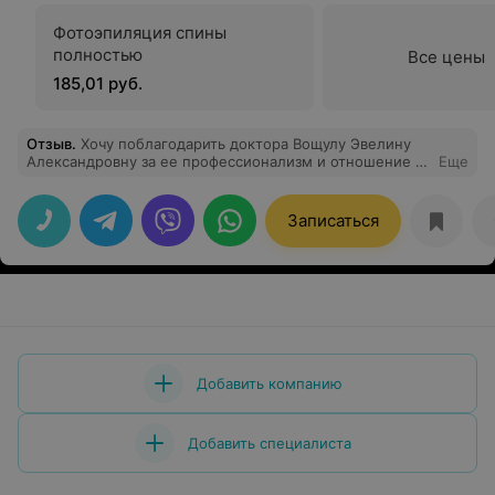
Фотоэпиляция спины
полностью
Все цены
185,01 руб.
Отзыв
.
Хочу поблагодарить доктора Вощулу Эвелину
Александровну за ее профессионализм и отношение к
Еще
пациенту. На приеме все доходчиво объясняет по
заболеванию и дает рекомендации по лечению.
Комментирует все свои действия, чтобы пациент
Записаться
понимал, что делает доктор. Прекрасный диагност, по
рентгену увидела воспаление которое не смогли
диагностировать другие «уважаемые» доктора и
вылечила. Спасибо!
Добавить компанию
Добавить специалиста