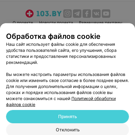
О проекте
Новости проекта
Размещение рекламы
Медицинский маркетинг
Публичный договор
Обработка файлов cookie
Пользовательское соглашение
Способы оплаты
Наш сайт использует файлы cookie для обеспечения
Вакансии
Партнеры
удобства пользователей сайта, его улучшения, сбора
статистики и предоставления персонализированных
Написать руководителю 103.by
рекомендаций.
Написать в поддержку
Персональные настройки cookie
Вы можете настроить параметры использования файлов
cookie или изменить свое согласие в более позднее время.
Обработка персональных данных
Для получения дополнительной информации о целях,
сроках и порядке использования файлов cookie вы
можете ознакомиться с нашей
Политикой обработки
файлов cookie
Принять
© 2026 ООО «Артокс Лаб», УНП 191700409
| 220012, Республика Беларусь,
Отклонить
г. Минск, улица Толбухина, 2, пом. 16 | help@103.by