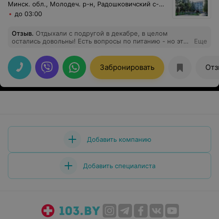
Минск. обл., Молодеч. р-н, Радошковичский c-с, 1
до 03:00
Отзыв
.
Отдыхали с подругой в декабре, в целом
остались довольны! Есть вопросы по питанию - но это,
Еще
не главное) Очень впечатлило медицинское
обслуживание - на высшем уровне, особенно то, ради
чего ехали - массаж. Мы были во многих санаториях,
Забронировать
Отз
не только Белоруссии, но такого массажа нет нигде!
Специалист - Марианна Николаевна - просто
волшебница, самый лучший массажист! Огромная ей
благодарность и всему медицинскому персоналу!
Добавить компанию
Добавить специалиста