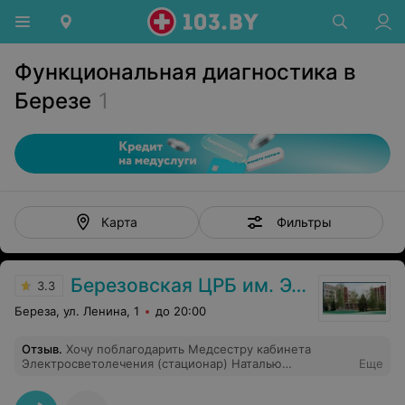
Функциональная диагностика в
Березе
1
Фильтры
Карта
Березовская ЦРБ им. Э.Э. Вержбицкого
3.3
Береза, ул. Ленина, 1
до 20:00
Отзыв
.
Хочу поблагодарить Медсестру кабинета
Электросветолечения (стационар) Наталью
Еще
Николаевну за добросовестную работу, за прекрасное
общение с каждым пациентом, за милую улыбку, за