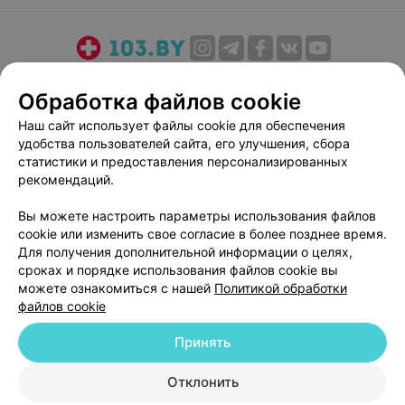
спина) и приобретут больше тренажеров в зал.
О проекте
Новости проекта
Размещение рекламы
Обработка файлов cookie
Медицинский маркетинг
Публичный договор
Наш сайт использует файлы cookie для обеспечения
Пользовательское соглашение
Способы оплаты
удобства пользователей сайта, его улучшения, сбора
Вакансии
Партнеры
статистики и предоставления персонализированных
Написать руководителю 103.by
рекомендаций.
Написать в поддержку
Вы можете настроить параметры использования файлов
Персональные настройки cookie
cookie или изменить свое согласие в более позднее время.
Для получения дополнительной информации о целях,
Обработка персональных данных
сроках и порядке использования файлов cookie вы
можете ознакомиться с нашей
Политикой обработки
файлов cookie
Принять
© 2026 ООО «Артокс Лаб», УНП 191700409
| 220012, Республика Беларусь,
Отклонить
г. Минск, улица Толбухина, 2, пом. 16 | help@103.by