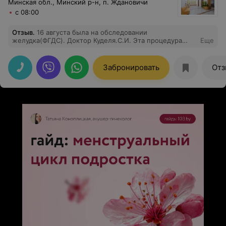
Минская обл., Минский р-н, п. Ждановичи
с 08:00
Отзыв
.
16 августа была на обследовании
желудка(ФГДС). Доктор Куделя.С.И. Эта процедура
Еще
,конечно же, очень неприятная. Но благодаря доктору
и его медсестре всё прошло быстро и спокойно.
Огромная благодарность за проявленые чуткость и
Забронировать
Отз
доброжелательность.