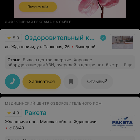
ЭФФЕКТИВНАЯ РЕКЛАМА НА САЙТЕ
Оздоровительный комплекс Центра подготовки кадров Минлесхоза
5.0
аг. Ждановичи, ул. Парковая, 26
Выходной
Отзыв
.
Была в центре впервые. Хорошее
оборудование для УЗИ, очередей в центре нет, быстро
Еще
все сделали, рассказали и отдали результаты.
Обслуживание 10/10.
6
Записаться
Отзывы
МЕДИЦИНСКИЙ ЦЕНТР ОЗДОРОВИТЕЛЬНОГО КОМПЛЕКСА
Ракета
4.9
Ждановичи пос., Минская обл. п. Ждановичи
с 08:40