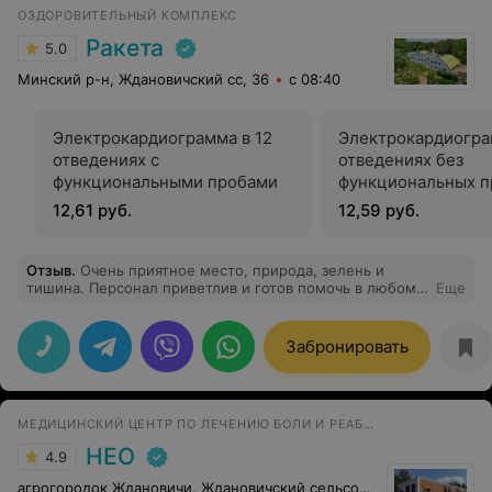
ОЗДОРОВИТЕЛЬНЫЙ КОМПЛЕКС
Ракета
5.0
Минский р-н, Ждановичский сс, 36
с 08:40
Электрокардиограмма в 12
Электрокардиогра
отведениях с
отведениях без
функциональными пробами
функциональных п
12,61 руб.
12,59 руб.
Отзыв
.
Очень приятное место, природа, зелень и
тишина. Персонал приветлив и готов помочь в любом
Еще
вопросе. Совсем рядом с городом. Демократичные
цены, хорошее обслуживание. Делала ударно
волновую терапию, УЗИ мягких тканей без очередей и
Забронировать
суеты
МЕДИЦИНСКИЙ ЦЕНТР ПО ЛЕЧЕНИЮ БОЛИ И РЕАБИЛИТАЦИИ
НЕО
4.9
агрогородок Ждановичи, Ждановичский сельсовет, 105