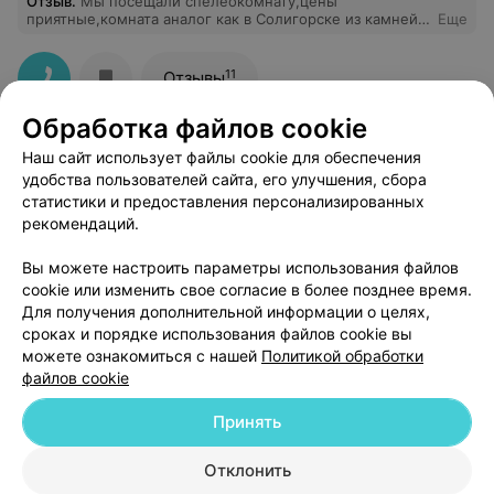
Отзыв
.
Мы посещали спелеокомнату,цены
приятные,комната аналог как в Солигорске из камней
Еще
соляных,кровати,боксы отдельные для 3-4 человек!
Бассейн утром цена меньше,после 16 с сауной...
11
Отзывы
Обработка файлов cookie
Наш сайт использует файлы cookie для обеспечения
удобства пользователей сайта, его улучшения, сбора
статистики и предоставления персонализированных
рекомендаций.
Вы можете настроить параметры использования файлов
ЭФФЕКТИВНАЯ РЕКЛАМА НА САЙТЕ
cookie или изменить свое согласие в более позднее время.
Для получения дополнительной информации о целях,
сроках и порядке использования файлов cookie вы
можете ознакомиться с нашей
Политикой обработки
файлов cookie
Добавить компанию
Принять
Отклонить
Добавить специалиста