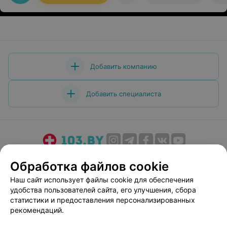
Добавить компанию
Добавить специалиста
О проекте
Новости проекта
Размещение рекламы
Обработка файлов cookie
Медицинский маркетинг
Публичный договор
Наш сайт использует файлы cookie для обеспечения
Пользовательское соглашение
Способы оплаты
удобства пользователей сайта, его улучшения, сбора
Вакансии
Партнеры
статистики и предоставления персонализированных
рекомендаций.
Написать руководителю 103.by
Написать в поддержку