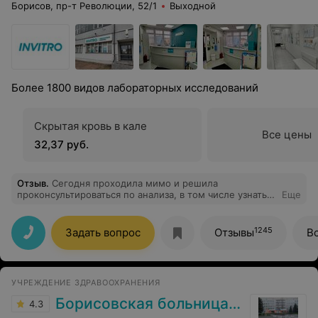
Борисов, пр-т Революции, 52/1
Выходной
Более 1800 видов лабораторных исследований
Скрытая кровь в кале
Все цены
32,37 руб.
Отзыв
.
Сегодня проходила мимо и решила
проконсультироваться по анализа, в том числе узнать
Еще
стоимость. Девушка на ресепшене объяснила все
доступно, предложила распечатку с подготовкой к
анализам. В отличие от других мест, не закатывала
1245
Задать вопрос
Отзывы
В
глаза, когда я переспрашивала (не медику не совсем
понятно было). Для анализа мочи предложила
контейнеры, что делает более удобным доставку
анализа и не надо покупать дополнительно в аптеке.
УЧРЕЖДЕНИЕ ЗДРАВООХРАНЕНИЯ
Спасибо большое за такую приветливость и
понимание. Обязательно приду сдавать анализы
Борисовская больница № 2
4.3
только сюда.