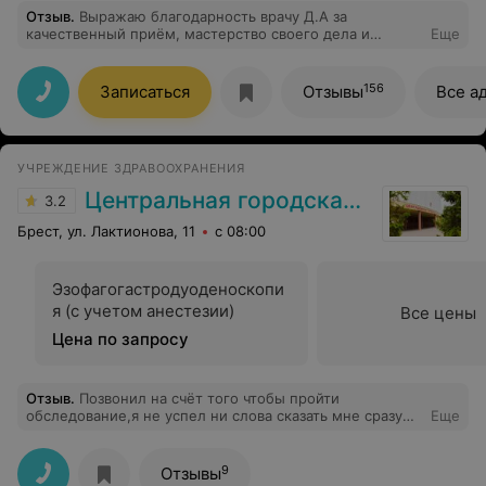
Отзыв
.
Выражаю благодарность врачу Д.А за
качественный приём, мастерство своего дела и
Еще
внимательное отношение к клиенту. А также
работникам регистратуры за доброжелательное
отношение к людям. Спасибо большое!
156
Записаться
Отзывы
Все а
УЧРЕЖДЕНИЕ ЗДРАВООХРАНЕНИЯ
Центральная городская больница
3.2
Брест, ул. Лактионова, 11
с 08:00
Эзофагогастродуоденоскопи
я (с учетом анестезии)
Все цены
Цена по запросу
Отзыв
.
Позвонил на счёт того чтобы пройти
обследование,я не успел ни слова сказать мне сразу
Еще
говорят время во сколько придти ,я начинаю уточнять
,мне начинают высказать что якобы должен был где то
что то прочитать и так далее ,человек не умеет
9
Отзывы
обращаться с людьми...