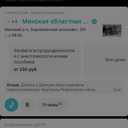
ЭФФЕКТИВНАЯ РЕКЛАМА НА САЙТЕ
УЧРЕЖДЕНИЕ ЗДРАВООХРАНЕНИЯ
Минская областная клиническая больница
4.8
Минский р-н, Боровлянский сельсовет, 201
с 08:00
Эзофагогастродуоденоскопи
я с анестезиологическим
Все цены
пособием
от 230 руб.
Отзыв
.
Делала у Дмитрия Вячеславовича
эндоскопическую подтяжку.Результатом очень
Еще
довольна!!Замечательный хирург!!Очень хороший
человек!!Идеальное чувство юмора!!))
73
Отзывы
МЕДИЦИНСКИЙ ЦЕНТР