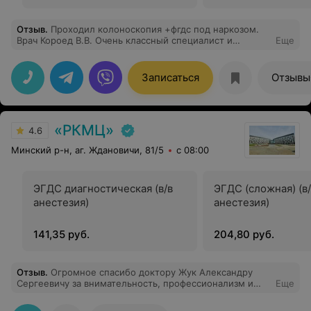
Отзыв
.
Проходил колоноскопия +фгдс под наркозом.
Врач Короед В.В. Очень классный специалист и
Еще
человек! С юмором, что немаловажно! Все супер!
Спасибо большое ему, весёлому анестезиологу и
добрым медсёстрам!
Записаться
Отзывы
«РКМЦ»
4.6
Минский р-н, аг. Ждановичи, 81/5
с 08:00
ЭГДС диагностическая (в/в
ЭГДС (сложная) (в
анестезия)
анестезия)
141,35 руб.
204,80 руб.
Отзыв
.
Огромное спасибо доктору Жук Александру
Сергеевичу за внимательность, профессионализм и
Еще
качественно выполненную операцию. Всё прошло
успешно , реабилитация быстрая . Здоровья и Успеха