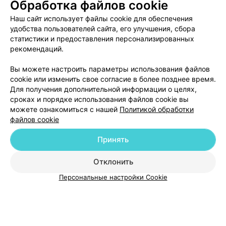
Обработка файлов cookie
Добавить специалиста
Наш сайт использует файлы cookie для обеспечения
удобства пользователей сайта, его улучшения, сбора
статистики и предоставления персонализированных
рекомендаций.
Вы можете настроить параметры использования файлов
О проекте
Новости проекта
Размещение рекламы
cookie или изменить свое согласие в более позднее время.
Для получения дополнительной информации о целях,
Медицинский маркетинг
Публичный договор
сроках и порядке использования файлов cookie вы
Пользовательское соглашение
Способы оплаты
можете ознакомиться с нашей
Политикой обработки
файлов cookie
Вакансии
Партнеры
Написать руководителю 103.by
Принять
Написать в поддержку
Отклонить
Персональные настройки cookie
Обработка персональных данных
Персональные настройки Cookie