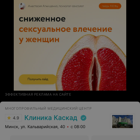
было бы меньше, которые видны на ранних стадиях,
когда хочется приходить на приём, то и приходишь по
графику, раз в год, в пол года, а не раз в 5 лет, когда
все запущено и время упущено. Врач с большой буквы!
Спасибо, Наталья Геннадьевна!
ЭФФЕКТИВНАЯ РЕКЛАМА НА САЙТЕ
МНОГОПРОФИЛЬНЫЙ МЕДИЦИНСКИЙ ЦЕНТР
Клиника Каскад
4.9
Минск, ул. Кальварийская, 40
с 08:00