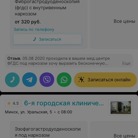
Фиброгастродуоденоскопия
(фгдс) с внутривенным
наркозом
Все цены
от 320 руб.
Запись по телефону
Записаться
Отзыв
.
05.08 2020 проходила в вашем мед.центре
ФГДС под наркозом хочу выразить бесконечную
Еще
благодарность всей команде 304 кабинета врачу
эндоскописту Дорожко Михаилу Владимировичу врачу
анестезиологу Шаплыко Андрею Валерьевичу
Записаться онлайн
медецинской сестричке извиняюсь ,что не запомнила
за их высокий профессионализм и внимательное
отношение к пациенту. Для человека редко
посещающих лечебные учреждения психологический
6-я городская клиническая больница
настрой очень важен. Огромное вам человеческое
4.5
спасибо и успехов в вашем нелегком труде.
Минск, ул. Уральская, 5
с 08:00
Эзофагогастродуоденоскопи
я под наркозом
Все цены