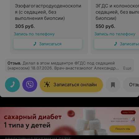
Эзофагогастродуоденоскопи
ЭГДС и колоноскоп
я (с седацией, без
седацией, без вы
выполнения биопсии)
биопсии)
305 руб.
550 руб.
Запись по телефону
Запись по телефону
Записаться
Записать
Отзыв
.
Делал в этом медцентре ФГДС под седацией
(наркозом) 18.07.2026. Врач-анастезиолог Александр
Еще
Николаевич, медсестра-анастезистка М.В., врач-
эндоскопист Гурбанова Акджемал Гайгсызовна,
медсестра-эндоскопическая Н.А. Все они – просто
Записаться онлайн
Отз
замечательная команда. Их опыт и внимательное
отношение чувствуется буквально при одном их виде.
Сама процедура прошла очень комфортно, за что ещё
раз огромная им всем благодарность. Впечатления
остались самые лучшие, всем рекомендую!