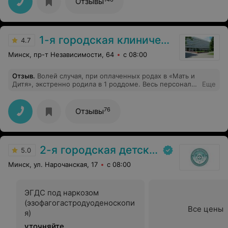
Отзывы
сохранением самой матки. Операция прошла успешно.
Людмила Степановна -это женщина с золотыми
руками вернула меня к полноценной жизни!!! А также
благодарна всему медперсоналу 2-й гинекологии!!!!!
1-я городская клиническая больница
4.7
Минск, пр-т Независимости, 64
с 08:00
Отзыв
.
Волей случая, при оплаченных родах в «Мать и
Дитя», экстренно родила в 1 роддоме. Весь персонал
Еще
что встретился на моем нелегком пути в этой
больнице - люди от Бога!!! И я сейчас не только о
врачах с золотыми руками, я хочу сказать и о
76
Отзывы
медсестрах, и санитарочках! Я благодарю Бога по сей
день, за столь вежливое, внимательное, щепетильное
отношение к Вашим пациентам! Низкий Вам поклон!
2-я городская детская клиническая больница
5.0
Минск, ул. Нарочанская, 17
с 08:00
ЭГДС под наркозом
(эзофагогастродуоденоскопи
Все цены
я)
уточняйте