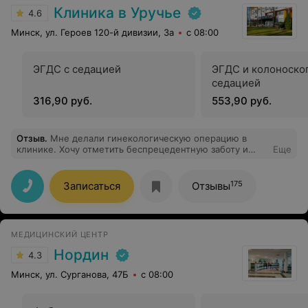
Клиника в Уручье
4.6
Минск, ул. Героев 120-й дивизии, 3а
с 08:00
ЭГДС с седацией
ЭГДС и колоноско
седацией
316,90 руб.
553,90 руб.
Отзыв
.
Мне делали гинекологическую операцию в
клинике. Хочу отметить беспрецедентную заботу и
Еще
участие анестезиолога Поддубского И. В. О
профессионализме даже говорить не буду, в данной
клинике это не является чем-то ярким, это просто
175
Записаться
Отзывы
норма работы. Отношение ко мне было, как к родному
человеку. Это отношение было у всей команды в
операционной. Были проявлены не просто такт,
вежливость, забота медика о своем пациенте. Было
МЕДИЦИНСКИЙ ЦЕНТР
дружеское участие, поддержка. И это неописуемо.
Всем - моя глубокая благодарность и низкий поклон.
Нордин
4.3
Минск, ул. Сурганова, 47Б
с 08:00