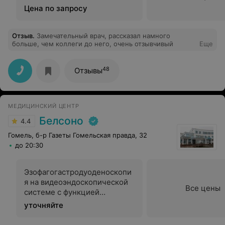
Цена по запросу
Отзыв
.
Замечательный врач, рассказал намного
больше, чем коллеги до него, очень отзывчивый
Еще
48
Отзывы
МЕДИЦИНСКИЙ ЦЕНТР
Белсоно
4.4
Гомель, б-р Газеты Гомельская правда, 32
до 20:30
Эзофагогастродуоденоскопи
я на видеоэндоскопической
Все цены
системе с функцией
хромоскопии (с
уточняйте
использованием функции
NBI) под анестезией