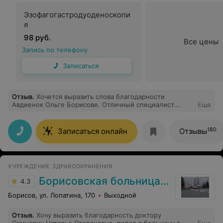
Эзофагогастродуоденоскопи
я
98 руб.
Все цены
Запись по телефону
Записаться
Отзыв
.
Хочется выразить слова благодарности
Авдиенок Ольге Борисове. Отличный специалист.
Еще
ФГДС не очень приятная процедура, но благодаря
профессионализму Ольги Борисовны, её
внимательному отношению к пациентам, словам
180
Записаться онлайн
Отзывы
поддержки, перестала бояться. Огромное спасибо!
УЧРЕЖДЕНИЕ ЗДРАВООХРАНЕНИЯ
Борисовская больница № 2
4.3
Борисов, ул. Лопатина, 170
Выходной
Отзыв
.
Хочу выразить благодарность доктору