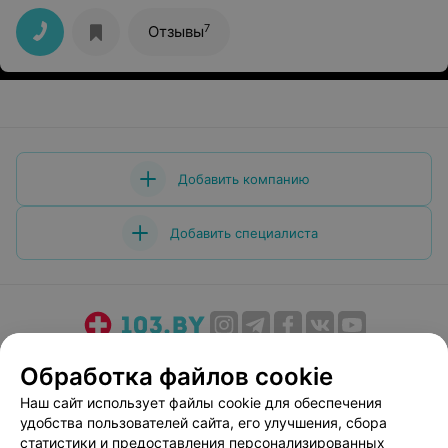
чистота и отношение всё на высшем уровне.
7
Отзывы
Добавить компанию
Добавить специалиста
О проекте
Новости проекта
Размещение рекламы
Обработка файлов cookie
Медицинский маркетинг
Публичный договор
Наш сайт использует файлы cookie для обеспечения
Пользовательское соглашение
Способы оплаты
удобства пользователей сайта, его улучшения, сбора
Вакансии
Партнеры
статистики и предоставления персонализированных