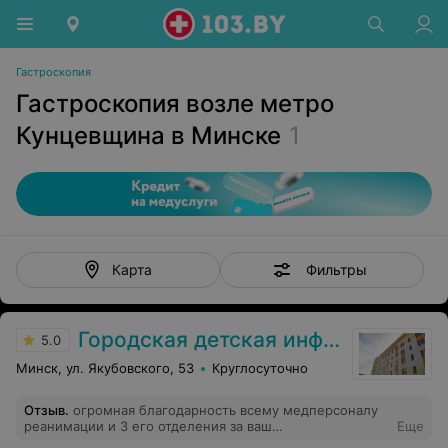
Гастроскопия
Гастроскопия возле метро
Кунцевщина в Минске
1
Фильтры
Карта
Городская детская инфекционная клиническая больница
5.0
Минск, ул. Якубовского, 53
Круглосуточно
Отзыв
.
огромная благодарность всему медперсоналу
реанимации и 3 его отделения за ваш
Еще
профессионализм и человечность песронал/питание/