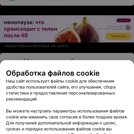
ЭФФЕКТИВНАЯ РЕКЛАМА НА САЙТЕ
Могилевская областная детская больница
4.8
Могилев, ул. Белыницкого-Бирули, 9
Обработка файлов cookie
Выходной
Наш сайт использует файлы cookie для обеспечения
удобства пользователей сайта, его улучшения, сбора
Отзыв
.
Слова благодарности в адрес всего
мёд.персонала лор.отделения. И особенно
Еще
статистики и предоставления персонализированных
зав.отделением Ш Ирине Ивановне за проведённую
рекомендаций.
операцию по удалению аденоидов моему трёхлетнему
сыну. Сейчас у ребёнка свободное носовое дыхание,
11
Отзывы
Вы можете настроить параметры использования файлов
что очень радует.
cookie или изменить свое согласие в более позднее время.
Для получения дополнительной информации о целях,
сроках и порядке использования файлов cookie вы