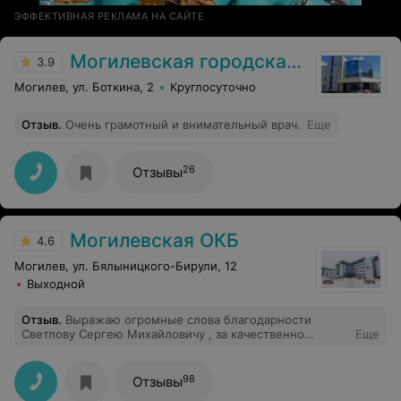
ЭФФЕКТИВНАЯ РЕКЛАМА НА САЙТЕ
Могилевская городская больница скорой медицинской помощи
3.9
Могилев, ул. Боткина, 2
Круглосуточно
Отзыв
.
Очень грамотный и внимательный врач.
Еще
26
Отзывы
Могилевская ОКБ
4.6
Могилев, ул. Бялыницкого-Бирули, 12
Выходной
Отзыв
.
Выражаю огромные слова благодарности
Светлову Сергею Михайловичу , за качественно
Еще
проведённую операцию. Благодарю за оказанную,
неоценимую и своевременную помощь. А также
медперсоналу, за заботу и внимание!
98
Отзывы