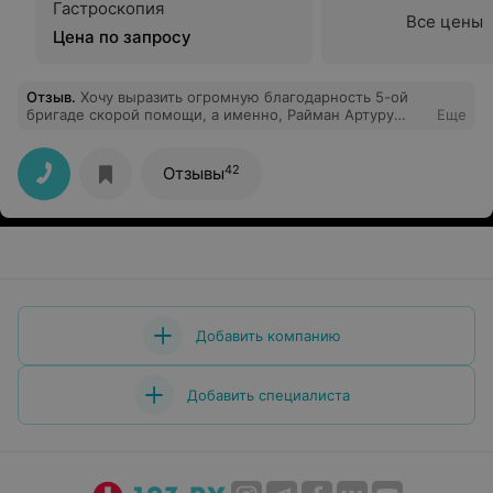
Гастроскопия
Все цены
Цена по запросу
Отзыв
.
Хочу выразить огромную благодарность 5-ой
бригаде скорой помощи, а именно, Райман Артуру
Еще
Львовичу и Первенецкому Антону Петровичу,
выезжавшей на вызов к 2х-летнему ребенку ночью
27.01.2018 (примерно в 01.30) по адресу ул. 50 лет
42
Отзывы
Октября, д.5, кв.4, за оперативность профессионализм,
внимательность, доброту и чуткость. Эти
мед.работники достойны уважения!Прошу руководство
обратить внимание на данных сотрудников и поощрить
их материально (премировать)!
Добавить компанию
Добавить специалиста