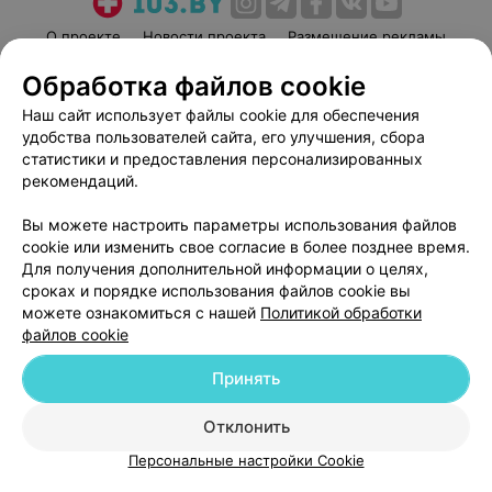
О проекте
Новости проекта
Размещение рекламы
Медицинский маркетинг
Публичный договор
Обработка файлов cookie
Пользовательское соглашение
Способы оплаты
Наш сайт использует файлы cookie для обеспечения
Вакансии
Партнеры
удобства пользователей сайта, его улучшения, сбора
статистики и предоставления персонализированных
Написать руководителю 103.by
рекомендаций.
Написать в поддержку
Персональные настройки cookie
Вы можете настроить параметры использования файлов
cookie или изменить свое согласие в более позднее время.
Обработка персональных данных
Для получения дополнительной информации о целях,
сроках и порядке использования файлов cookie вы
можете ознакомиться с нашей
Политикой обработки
файлов cookie
Принять
© 2026 ООО «Артокс Лаб», УНП 191700409
| 220012, Республика Беларусь,
Отклонить
г. Минск, улица Толбухина, 2, пом. 16 | help@103.by
Персональные настройки Cookie
Служба поддержки
+375 291212755