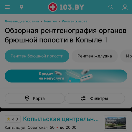
Лучевая диагностика
•
Рентген
•
Рентген живота
Обзорная рентгенография органов
брюшной полости в Копыле
1
Рентген брюшной полости
Рентген желудка
Ир
Фильтры
Карта
Копыльская центральная районная больница
4.0
Копыль, ул. Советская, 50
до 20:00