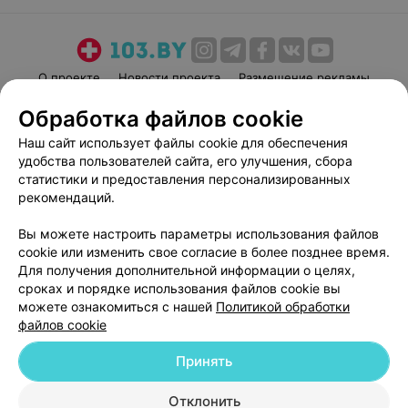
О проекте
Новости проекта
Размещение рекламы
Медицинский маркетинг
Публичный договор
Обработка файлов cookie
Пользовательское соглашение
Способы оплаты
Наш сайт использует файлы cookie для обеспечения
Вакансии
Партнеры
удобства пользователей сайта, его улучшения, сбора
статистики и предоставления персонализированных
Написать руководителю 103.by
рекомендаций.
Написать в поддержку
Персональные настройки cookie
Вы можете настроить параметры использования файлов
cookie или изменить свое согласие в более позднее время.
Обработка персональных данных
Для получения дополнительной информации о целях,
сроках и порядке использования файлов cookie вы
можете ознакомиться с нашей
Политикой обработки
файлов cookie
Принять
© 2026 ООО «Артокс Лаб», УНП 191700409
| 220012, Республика Беларусь,
Отклонить
г. Минск, улица Толбухина, 2, пом. 16 | help@103.by