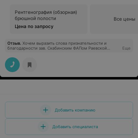
Рентгенография (обзорная)
брюшной полости
Все цены
Цена по запросу
Отзыв
.
Хочем выразить слова признательности и
благодарности зав. Скабинским ФАПом Раевской
Еще
Жанне Вячеславне. Человек отзывчивый,добродушный,
высококвалифицированный специалист,всегда придет
на помощь,когда бы к ней не обратился. В честь
наступающего дня медицинского работника просим
поощрить Жанну Вячеславовну. С уважением, семья
Шидловской Леониды Ивановны.
Добавить компанию
Добавить специалиста