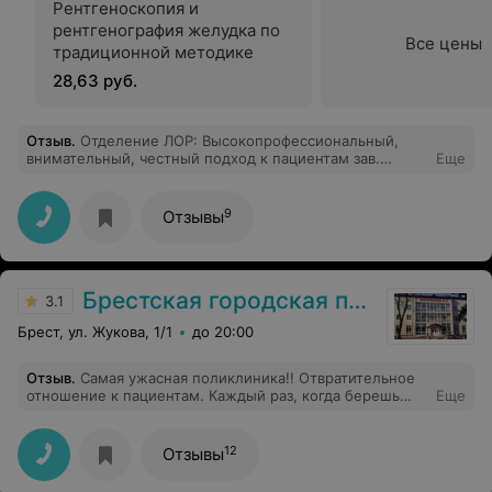
Рентгеноскопия и
рентгенография желудка по
Все цены
традиционной методике
28,63 руб.
Отзыв
.
Отделение ЛОР: Высокопрофессиональный,
внимательный, честный подход к пациентам зав.
Еще
отделением оториноларингологии, а также слаженная
работа команды отделения, реальная забота о
здоровье людей и вежливое отношение оставили
9
Отзывы
очень благоприятное впечатление. Дальнейших
успехов коллективу данного отделения и больницы.
Рекомендую.
Брестская городская поликлиника №3
3.1
Брест, ул. Жукова, 1/1
до 20:00
Отзыв
.
Самая ужасная поликлиника!! Отвратительное
отношение к пациентам. Каждый раз, когда берешь
Еще
талончик к примеру на 9 утра, знайте, вы никогда не
попадете на это время, минимум вы туда зайдете
после 10, максимум до вечера тебя примут. А если ты
12
Отзывы
работающий человек? На сколько нужно
отпрашиваться с работы? На целый день? Зачем