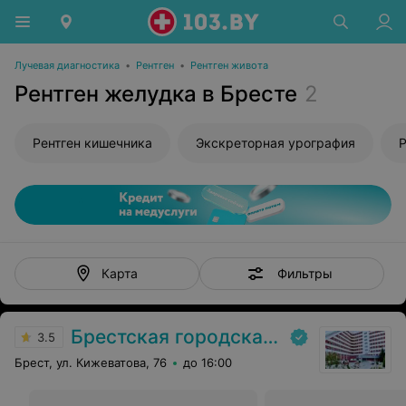
Лучевая диагностика
•
Рентген
•
Рентген живота
Рентген желудка в Бресте
2
Рентген кишечника
Экскреторная урография
Р
Фильтры
Карта
Брестская городская больница № 1
3.5
Брест, ул. Кижеватова, 76
до 16:00