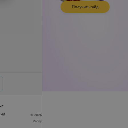
нг
сии
© 2026 ООО «Артокс Лаб», УНП 191700409
| 220012,
Республика Беларусь, г. Минск, улица Толбухина, 2,
пом. 16 | help@103.by