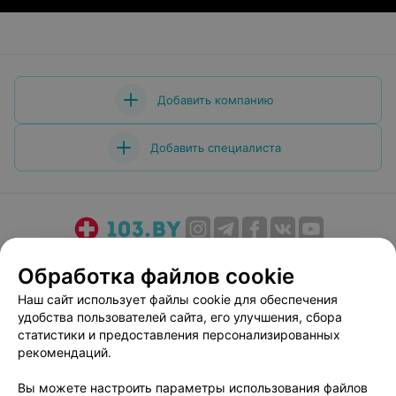
Добавить компанию
Добавить специалиста
О проекте
Новости проекта
Размещение рекламы
Обработка файлов cookie
Медицинский маркетинг
Публичный договор
Наш сайт использует файлы cookie для обеспечения
Пользовательское соглашение
Способы оплаты
удобства пользователей сайта, его улучшения, сбора
Вакансии
Партнеры
статистики и предоставления персонализированных
рекомендаций.
Написать руководителю 103.by
Написать в поддержку
Вы можете настроить параметры использования файлов