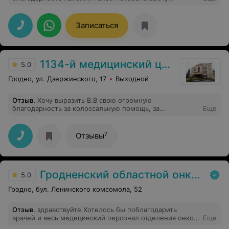
офтальмологу университетской клиники г Гродно!!
Доктор профессионал своего дела!С улыбкой
встретила,объяснила всю суть диагноза,назначила
Записаться
чёткое лечение и дальнейшую тактику!Спасибо!Только
с такими докторами не страшно болеть!!!С Уважением
Дина. С.
1134-й медицинский центр ВС РБ
5.0
Гродно, ул. Дзержинского, 17
Выходной
Отзыв
.
Хочу выразить В.В свою огромную
благодарность за колоссальную помощь, за
Еще
отзывчивость, за качественное лечение, за врачебную
этику и за профессионализм в своем деле. Спасибо
Вам за Вашу бесконечную доброту и теплое
7
Отзывы
отношение. Желаю Вам всего самого наилучшего и
только благодарных пациентов.
Гродненский областной онкологический диспансер
5.0
Гродно, бул. Ленинского комсомола, 52
Отзыв
.
здравствуйте Хотелось бы поблагодарить
врачей и весь медецинский персонал отделения онко
Еще
три Такой чуткости внимания я давно не встречала