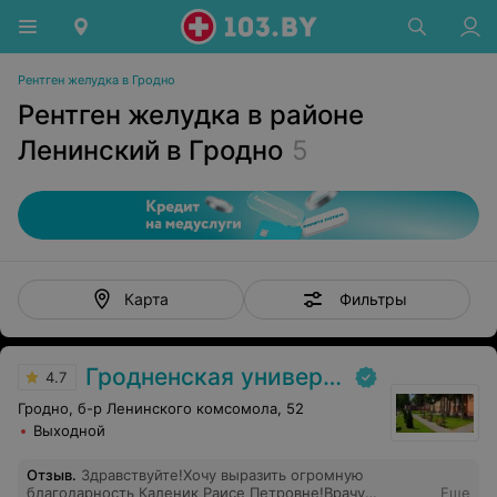
Рентген желудка в Гродно
Рентген желудка в районе
Ленинский в Гродно
5
Фильтры
Карта
Гродненская университетская клиника
4.7
Гродно, б-р Ленинского комсомола, 52
Выходной
Отзыв
.
Здравствуйте!Хочу выразить огромную
благодарность Каленик Раисе Петровне!Врачу
Еще