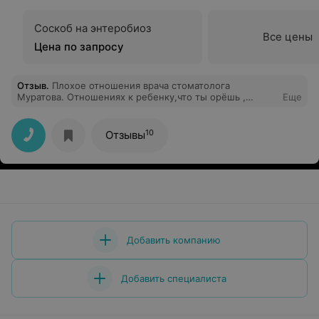
Соскоб на энтеробиоз
Все цены
Цена по запросу
Отзыв
.
Плохое отношения врача стоматолога
Муратова. Отношениях к ребенку,что ты орёшь ,
Еще
напугала. Ребенок не когда не боялся ходить зубки
лечить. После такого врача травма на всю жизнь
останется. Как таких только берут на работу.
10
Отзывы
Добавить компанию
Добавить специалиста