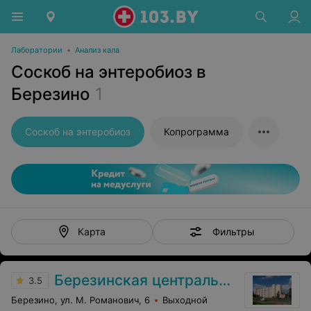
Лаборатории
•
Анализ кала
Соскоб на энтеробиоз в
Березино
1
Соскоб на энтеробиоз
Копрограмма
Фильтры
Карта
Березинская центральная районная больница
3.5
Березино, ул. М. Романович, 6
Выходной