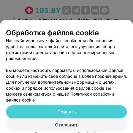
О проекте
Новости проекта
Размещение рекламы
Медицинский маркетинг
Публичный договор
Обработка файлов cookie
Пользовательское соглашение
Способы оплаты
Наш сайт использует файлы cookie для обеспечения
Вакансии
Партнеры
удобства пользователей сайта, его улучшения, сбора
статистики и предоставления персонализированных
Написать руководителю 103.by
рекомендаций.
Написать в поддержку
Персональные настройки cookie
Вы можете настроить параметры использования файлов
cookie или изменить свое согласие в более позднее время.
Обработка персональных данных
Для получения дополнительной информации о целях,
сроках и порядке использования файлов cookie вы
можете ознакомиться с нашей
Политикой обработки
файлов cookie
Принять
© 2026 ООО «Артокс Лаб», УНП 191700409
| 220012, Республика Беларусь,
Отклонить
г. Минск, улица Толбухина, 2, пом. 16 | help@103.by