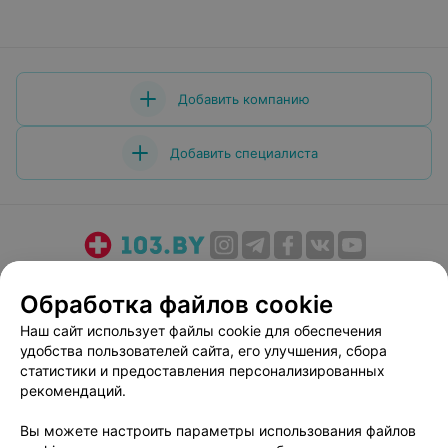
Добавить компанию
Добавить специалиста
О проекте
Новости проекта
Размещение рекламы
Обработка файлов cookie
Медицинский маркетинг
Публичный договор
Наш сайт использует файлы cookie для обеспечения
Пользовательское соглашение
Способы оплаты
удобства пользователей сайта, его улучшения, сбора
Вакансии
Партнеры
статистики и предоставления персонализированных
Написать руководителю 103.by
рекомендаций.
Написать в поддержку
Вы можете настроить параметры использования файлов
Персональные настройки cookie