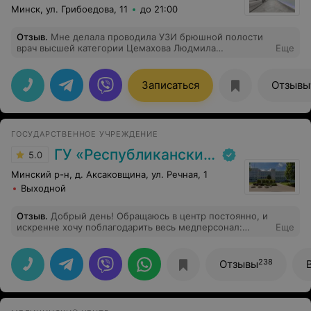
Минск, ул. Грибоедова, 11
до 21:00
Отзыв
.
Мне делала проводила УЗИ брюшной полости
врач высшей категории Цемахова Людмила
Еще
Михайловна. Доктор оказала максимальное внимание,
подробно рассказала про мои проблемы и еще дала
рекомендации, хотя это и не входит в ее обязанности.
Записаться
Отзывы
Огромное спасибо такому грамотному и чуткому
специалисту.
ГОСУДАРСТВЕННОЕ УЧРЕЖДЕНИЕ
ГУ «Республиканский научно-практический центр медицинской экспертизы и реабилитаци»
5.0
Минский р-н, д. Аксаковщина, ул. Речная, 1
Выходной
Отзыв
.
Добрый день! Обращаюсь в центр постоянно, и
искренне хочу поблагодарить весь медперсонал:
Еще
всегда приветливые врачи, которые знают свое дело и
всегда очень подробно отвечают на мои вопросы.
Респект вам!
238
Отзывы