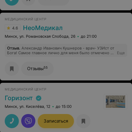
"Если вы у нас не обслуживаетесь, то и платную услугу
врач не оказывает". Ну что я могу сказать на это - СССР
отдыхает....
МЕДИЦИНСКИЙ ЦЕНТР
НеоМедикал
4.6
Минск, ул. Романовская Слобода, 26
до 21:00
Отзыв
.
Александр Иванович Кушнеров - врач- УЗИст от
Бога! Самое главное лично для меня было отмечено в
Еще
работе данного врача, это: 1. Очень внимательно
смотрит все органы ( ходила на узи органов брюшной
полости + кишечник ). 2. Рассказывает понятно и
55
Отзывы
отвечает на ВСЕ вопросы! Самое интересное и тоже
немаловажное, он увидел проблемы ( протрузию в
позвоночном отделе, выпячивание было внутреннее и
Александр Иванович увидел его тоже ), о которых я
МЕДИЦИНСКИЙ ЦЕНТР
как бы знала. Если хотите знать о себе всё, что
касается внутренностей) - к нему!
Горизонт
Минск, ул. Киселёва, 12
до 15:00
Записаться