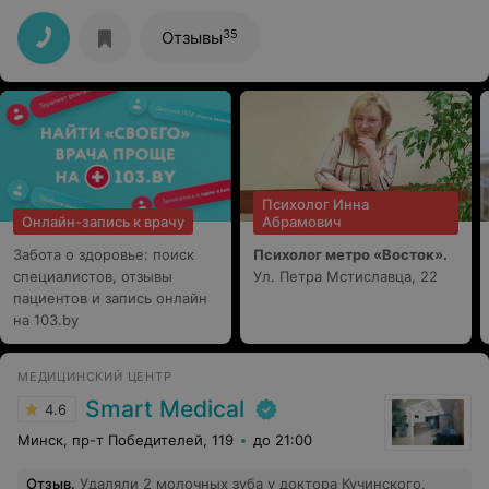
высококвалифицированный специалист. А её
лучезарная улыбка, никого не оставит равнодушным.
35
Отзывы
Анастасия Олег., низкий поклон и огромное спасибо
Вам за Ваш нелегкий труд.
Психолог Инна
Онлайн-запись к врачу
Абрамович
Забота о здоровье: поиск
Психолог метро «Восток».
специалистов, отзывы
Ул. Петра Мстиславца, 22
пациентов и запись онлайн
на 103.by
МЕДИЦИНСКИЙ ЦЕНТР
Smart Medical
4.6
Минск, пр-т Победителей, 119
до 21:00
Отзыв
.
Удаляли 2 молочных зуба у доктора Кучинского.