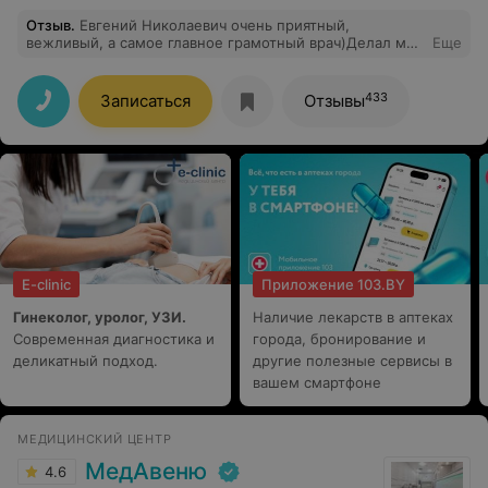
Отзыв
.
Евгений Николаевич очень приятный,
вежливый, а самое главное грамотный врач)Делал мне
Еще
лазерную коррекцию зрения, перед операцией всё
подробно рассказал и объяснил, дал дальнейшие
рекомендации, развеял все мифы о лазерной
433
Записаться
Отзывы
коррекции)во время операции всё комментировал и
успокаивал) очень осталась довольна, что решилась на
операцию, это так прекрасно всё видеть без очков,
первое время ходила и с интересом на всё смотрела,
это очень приятное чувство, спасибо, что делаете
людей счастливее)
E-clinic
Приложение 103.BY
Гинеколог, уролог, УЗИ.
Наличие лекарств в аптеках
Современная диагностика и
города, бронирование и
деликатный подход.
другие полезные сервисы в
вашем смартфоне
МЕДИЦИНСКИЙ ЦЕНТР
МедАвеню
4.6