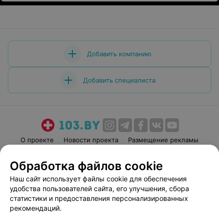
Добавить компанию
Добавить специалиста
О проекте
Новости проекта
Размещение рекламы
Медицинский маркетинг
Публичный договор
Обработка файлов cookie
Пользовательское соглашение
Способы оплаты
Наш сайт использует файлы cookie для обеспечения
Вакансии
Партнеры
удобства пользователей сайта, его улучшения, сбора
Написать руководителю 103.by
статистики и предоставления персонализированных
рекомендаций.
Написать в поддержку