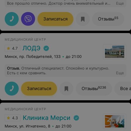
Все прошло отлично. Доктор очень внимательный и
Еще
умеет работать с детьми
55
Записаться
Отзывы
МЕДИЦИНСКИЙ ЦЕНТР
ЛОДЭ
4.7
Минск, пр. Победителей, 133
до 21:00
Отзыв
.
Отличный специалист. Спокойно и культурно.
Есть с кем сравнить.
Еще
9236
Записаться
Отзывы
Все 
МЕДИЦИНСКИЙ ЦЕНТР
Клиника Мерси
4.3
Минск, ул. Игнатенко, 8
до 21:00