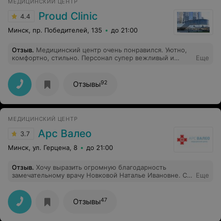
МЕДИЦИНСКИЙ ЦЕНТР
Proud Clinic
4.4
Минск, пр. Победителей, 135
до 21:00
Отзыв
.
Медицинский центр очень понравился. Уютно,
комфортно, стильно. Персонал супер вежливый и
Еще
внимательный, отдельная благодарность доктору Д
Алексею Ивановичу. Он врач от бога с золотыми
руками. Операция по отопластике у дочки прошла
92
Отзывы
отлично,результат превзошёл все ожидания!!
МЕДИЦИНСКИЙ ЦЕНТР
Арс Валео
3.7
Минск, ул. Герцена, 8
до 21:00
Отзыв
.
Хочу выразить огромную благодарность
замечательному врачу Новковой Наталье Ивановне. С
Еще
первых минут располагает к себе. Внимательная и
чуткая, с заботой о пациент бережно и аккуратно
выполняет все процедуры, поддержит, подбодрит,
47
Отзывы
успокоит. Только нужные назначения, ничего лишнего.
Ответы на все вопросы доступны для людей не