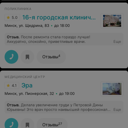
имеющего мед.образования. Врач профессионал!!!
Спасибо Вам за Ваш нелегкий труд!!! И не могу не
ПОЛИКЛИНИКА
поблагодарить девушек помощниц работающих с
доктором!
16-я городская клиническая поликлиника
5.0
Минск, ул. Щедрина, 83
до 18:00
Отзыв
.
После ремонта стала гораздо лучше!
Аккуратно, спокойно, приветливые врачи.
Еще
4
Отзывы
МЕДИЦИНСКИЙ ЦЕНТР
Эра
4.1
Минск, ул. Пионерская, 32
до 19:00
Отзыв
.
Делала увеличение груди у Петровой Дины
Юрьевны! Это врач просто наивысшей профессионал
Еще
своего дела. И это я поняла уже на консультации.
Результатом очень довольна, а период реабилитации
прошел легко. Спасибо!
27
Отзывы