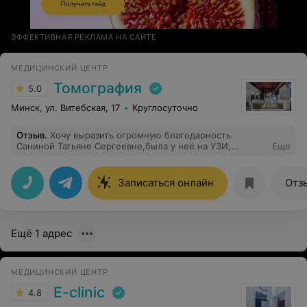
ЭФФЕКТИВНАЯ РЕКЛАМА НА САЙТЕ
МЕДИЦИНСКИЙ ЦЕНТР
Томография
5.0
Минск, ул. Витебская, 17
Круглосуточно
Отзыв
.
Хочу выразить огромную благодарность
Саниной Татьяне Сергеевне,была у неё на УЗИ,
Еще
исключительно внимательно и профессионально.
Записаться онлайн
Отз
Ещё 1 адрес
МЕДИЦИНСКИЙ ЦЕНТР
E-clinic
4.8