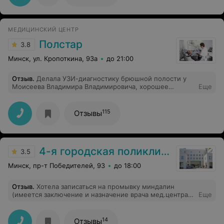
МЕДИЦИНСКИЙ ЦЕНТР
Полстар
3.8
Минск, ул. Кропоткина, 93а
до 21:00
Отзыв
.
Делала УЗИ-диагностику брюшной полости у
Моисеева Владимира Владимировича, хорошее
Еще
оборудование,внимательный специалист,я осталась
довольна, поэтому заодно поинтересовалась
протезированием.Мне тут же была предложена
115
Отзывы
консультация у ортопеда Антоновича Дмитрия
Анатольевича. Итог-2 безметалловые коронки не
отличишь от настоящих зубов.Молодцы!Быстро,
профессионально.Спасибо.
4-я городская поликлиника
3.5
Минск, пр-т Победителей, 93
до 18:00
Отзыв
.
Хотела записаться на промывку миндалин
(имеется заключение и назначение врача мед.центра)
Еще
на что мне ответили, что назначает промывку наш врач
на консультации. Я попросила записать меня на
консультацию (платную) к врачу, на что мне ответили:
14
Отзывы