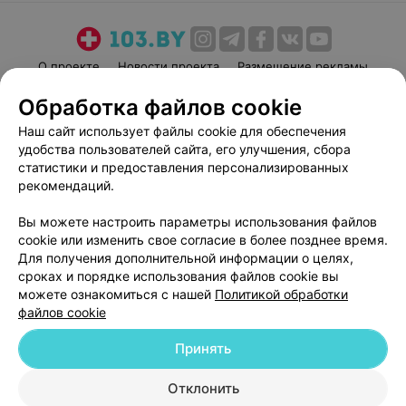
О проекте
Новости проекта
Размещение рекламы
Медицинский маркетинг
Публичный договор
Обработка файлов cookie
Пользовательское соглашение
Способы оплаты
Наш сайт использует файлы cookie для обеспечения
Вакансии
Партнеры
удобства пользователей сайта, его улучшения, сбора
статистики и предоставления персонализированных
Написать руководителю 103.by
рекомендаций.
Написать в поддержку
Персональные настройки cookie
Вы можете настроить параметры использования файлов
cookie или изменить свое согласие в более позднее время.
Обработка персональных данных
Для получения дополнительной информации о целях,
сроках и порядке использования файлов cookie вы
можете ознакомиться с нашей
Политикой обработки
файлов cookie
Принять
© 2026 ООО «Артокс Лаб», УНП 191700409
| 220012, Республика Беларусь,
Отклонить
г. Минск, улица Толбухина, 2, пом. 16 | help@103.by