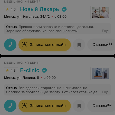
МЕДИЦИНСКИЙ ЦЕНТР
Новый Лекарь
4.6
Минск, ул. Энгельса, 34А/2
с 08:00
Отзыв
.
Пришла к вам впервые и осталась довольна.
Хорошее обслуживание, все специалисты
Еще
дружелюбные, приветливые и вежливые. Прием
прошел на высшем уровне: врач внимательно меня
выслушал, тщательно провел процедуру УЗИ и все
268
Записаться онлайн
Отзывы
детально мне объяснял.
МЕДИЦИНСКИЙ ЦЕНТР
E-clinic
4.8
Минск, ул. Ленина, 5
с 09:00
Отзыв
.
Все сделали старательно и внимательно.
Спасибо за проявленную заботу. Есть своя стоянка для
Еще
авто во дворе.
152
Записаться онлайн
Отзывы