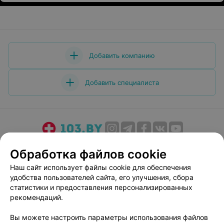
Добавить компанию
Добавить специалиста
О проекте
Новости проекта
Размещение рекламы
Обработка файлов cookie
Медицинский маркетинг
Публичный договор
Наш сайт использует файлы cookie для обеспечения
Пользовательское соглашение
Способы оплаты
удобства пользователей сайта, его улучшения, сбора
Вакансии
Партнеры
статистики и предоставления персонализированных
рекомендаций.
Написать руководителю 103.by
Написать в поддержку
Вы можете настроить параметры использования файлов