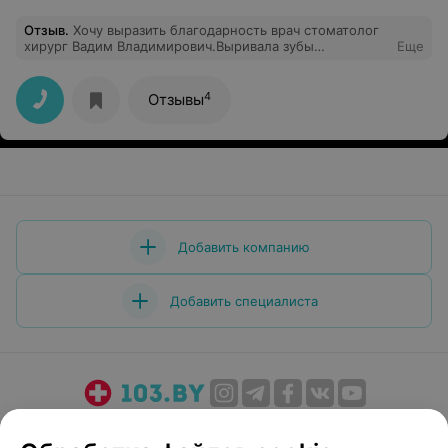
Отзыв
.
Хочу выразить благодарность врач стоматолог
хирург Вадим Владимирович.Выривала зубы
Еще
совершенно безболезненно быстро.Внимательный
вежливый грамотный специалист хоть и молодой
4
Отзывы
Добавить компанию
Добавить специалиста
О проекте
Новости проекта
Размещение рекламы