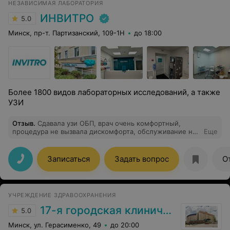
НЕЗАВИСИМАЯ ЛАБОРАТОРИЯ
ИНВИТРО
5.0
Минск, пр-т. Партизанский, 109-1Н
до 18:00
Более 1800 видов лабораторных исследований, а также
УЗИ
Отзыв
.
Сдавала узи ОБП, врач очень комфортный,
процедура не вызвала дискомфорта, обслуживание на
Еще
100 баллов.
Записаться
Задать вопрос
О
УЧРЕЖДЕНИЕ ЗДРАВООХРАНЕНИЯ
17-я городская клиническая поликлиника
5.0
Минск, ул. Герасименко, 49
до 20:00