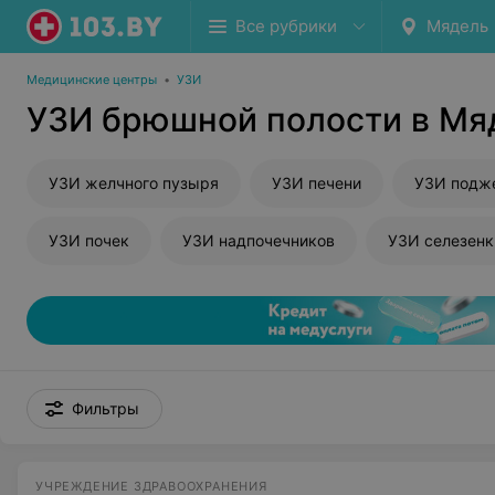
Все рубрики
Мядель
Медицинские центры
•
УЗИ
УЗИ брюшной полости в Мя
УЗИ желчного пузыря
УЗИ печени
УЗИ подж
УЗИ почек
УЗИ надпочечников
УЗИ селезенк
Фильтры
УЧРЕЖДЕНИЕ ЗДРАВООХРАНЕНИЯ