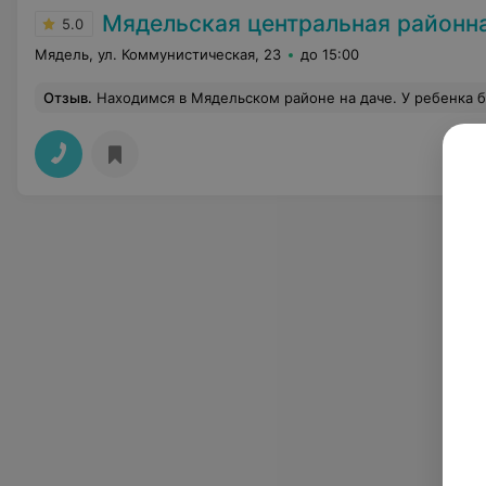
Мядельская центральная районная
5.0
Мядель, ул. Коммунистическая, 23
до 15:00
Отзыв
.
Находимся в Мядельском районе на даче. У ребенка был гнойник на десне. Обратились в Мядельскую ЦРБ. Приняли без проблем и вопросов. Стоматолог быстро обработ