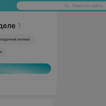
Поиск по сайту
деле
1
елудочной железы
и