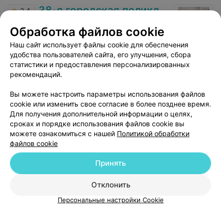
38-я городская поликлиника
2.4
Минск, ул. Воронянского, 50/1
с 07:00
Обработка файлов cookie
Наш сайт использует файлы cookie для обеспечения
Отзыв
.
Спасибо врачам и медсестрам за отличное,
внимательные отношение,
Еще
удобства пользователей сайта, его улучшения, сбора
статистики и предоставления персонализированных
рекомендаций.
10
Отзывы
Вы можете настроить параметры использования файлов
cookie или изменить свое согласие в более позднее время.
Для получения дополнительной информации о целях,
сроках и порядке использования файлов cookie вы
можете ознакомиться с нашей
Политикой обработки
файлов cookie
Добавить компанию
Принять
Добавить специалиста
Отклонить
Персональные настройки Cookie