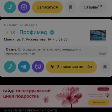
Весь персонал больницы доброжелательный и
отзывчивый. Спасибо всем!
311
Записаться
Отзывы
МЕДИЦИНСКИЙ ЦЕНТР
Профимед
5.0
Минск, ул. Л. Кижеватова, 1А
с 09:00
Отзыв
.
Благодарю за четкие рекомендации и
профессионализм.
Еще
Записаться онлайн
ЭФФЕКТИВНАЯ РЕКЛАМА НА САЙТЕ