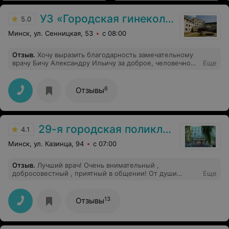
УЗ «Городская гинекологическая больница»
5.0
Минск, ул. Сенницкая, 53
с 08:00
Отзыв
.
Хочу выразить благодарность замечательному
врачу Бичу Александру Ильичу за доброе, человечное
Еще
отношение, за высокий профессионализм и внимание к
моей проблеме! Желаю крепчайшего здоровья,
успехов и добра от окружающего мира!
6
Отзывы
29-я городская поликлиника
4.1
Минск, ул. Казинца, 94
с 07:00
Отзыв
.
Лучший врач! Очень внимательный ,
добросовестный , приятный в общении! От души
Еще
рекомендую! Таких врачей единицы!
13
Отзывы