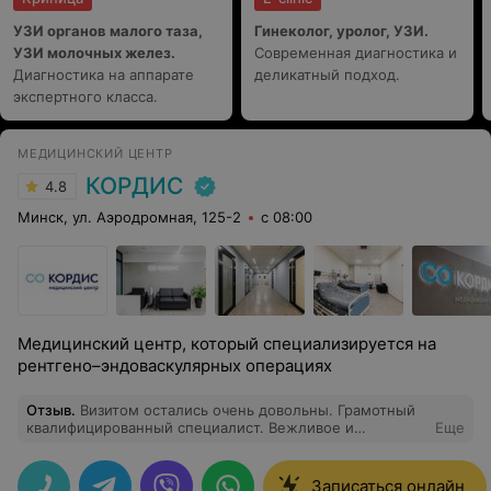
УЗИ органов малого таза,
Гинеколог, уролог, УЗИ.
УЗИ молочных желез.
Современная диагностика и
Диагностика на аппарате
деликатный подход.
экспертного класса.
МЕДИЦИНСКИЙ ЦЕНТР
КОРДИС
4.8
Минск, ул. Аэродромная, 125-2
с 08:00
Медицинский центр, который специализируется на
рентгено–эндоваскулярных операциях
Отзыв
.
Визитом остались очень довольны. Грамотный
квалифицированный специалист. Вежливое и
Еще
аккуратное обращение. Получили доступную и
понятную информацию по результатам процедуры.
Записаться онлайн