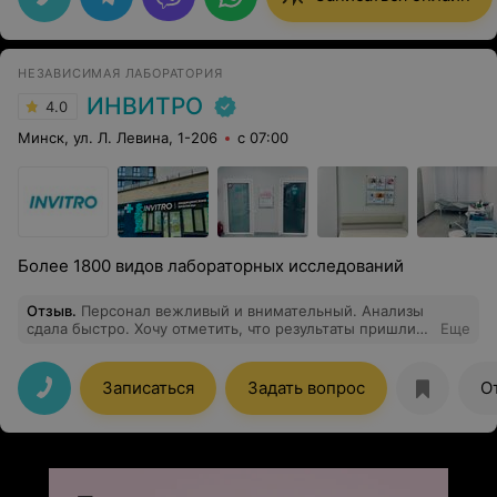
НЕЗАВИСИМАЯ ЛАБОРАТОРИЯ
ИНВИТРО
4.0
Минск, ул. Л. Левина, 1-206
с 07:00
Более 1800 видов лабораторных исследований
Отзыв
.
Персонал вежливый и внимательный. Анализы
сдала быстро. Хочу отметить, что результаты пришли
Еще
уже после обеда, ни в одной лаборатории такого нет.
В общем, всё прошло на высшем уровне. Очень
довольна обслуживанием в Инвитро. Рекомендую
Записаться
Задать вопрос
О