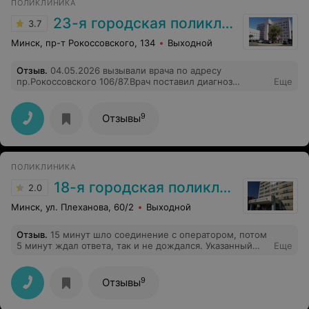
ПОЛИКЛИНИКА
23-я городская поликлиника
3.7
Минск, пр-т Рокоссовского, 134
Выходной
Отзыв
.
04.05.2026 вызывали врача по адресу
пр.Рокоссовского 106/87.Врач поставил диагноз
Еще
бронхит.Время визита 10 минут.Пациенту 82 года-
сильный кашель и затрудненное дыхание.Перенесен
КОВИД о чем сообщено врачу.На просьбу измерить
9
Отзывы
сатурацию- прибора с собой нет.На снимок назначения
нет .Кт нет.Почему врач не предпринимает действий о
которых знает каждый студент мед.вуза ? Человек в 82
года при таком кашле одышке и слабости физически
ПОЛИКЛИНИКА
не дойдет до поликлиники
18-я городская поликлиника
2.0
Минск, ул. Плеханова, 60/2
Выходной
Отзыв
.
15 минут шло соединение с оператором, потом
5 минут ждал ответа, так и не дождался. Указанный
Еще
номер по вызову врача на дом не существует.
9
Отзывы