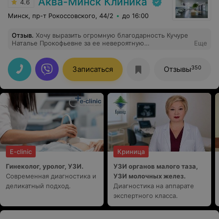
Аква-Минск Клиника
4.6
Минск, пр-т Рокоссовского, 44/2
до 16:00
Отзыв
.
Хочу выразить огромную благодарность Кучуре
Наталье Прокофьевне за ее невероятную
Еще
отзывчивость, чуткость, внимание к своим пациентам,
и, конечно, высокий уровень профессионализма.
Желаю вам крепкого здоровья и прекрасного
350
Записаться
Отзывы
настроения! Благодарю вас!
E-clinic
Криница
Гинеколог, уролог, УЗИ.
УЗИ органов малого таза,
Современная диагностика и
УЗИ молочных желез.
деликатный подход.
Диагностика на аппарате
экспертного класса.