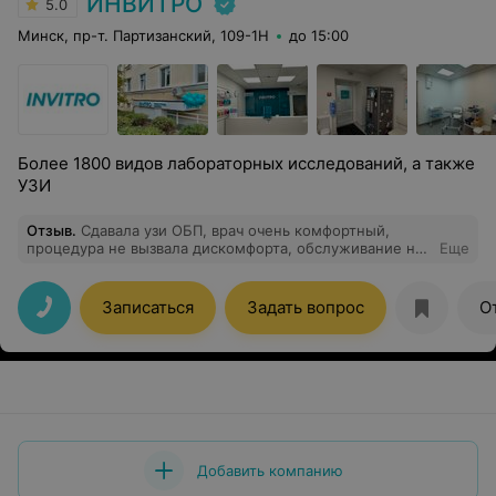
ИНВИТРО
5.0
Минск, пр-т. Партизанский, 109-1Н
до 15:00
Более 1800 видов лабораторных исследований, а также
УЗИ
Отзыв
.
Сдавала узи ОБП, врач очень комфортный,
процедура не вызвала дискомфорта, обслуживание на
Еще
100 баллов.
Записаться
Задать вопрос
О
Добавить компанию