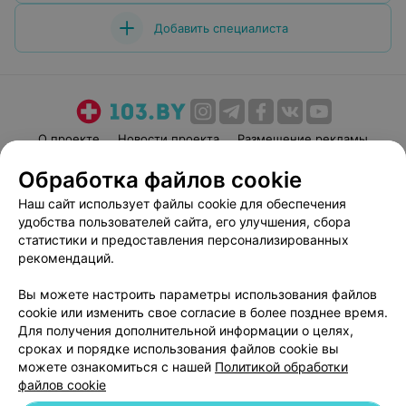
Добавить специалиста
О проекте
Новости проекта
Размещение рекламы
Медицинский маркетинг
Публичный договор
Обработка файлов cookie
Пользовательское соглашение
Способы оплаты
Наш сайт использует файлы cookie для обеспечения
Вакансии
Партнеры
удобства пользователей сайта, его улучшения, сбора
статистики и предоставления персонализированных
Написать руководителю 103.by
рекомендаций.
Написать в поддержку
Персональные настройки cookie
Вы можете настроить параметры использования файлов
cookie или изменить свое согласие в более позднее время.
Обработка персональных данных
Для получения дополнительной информации о целях,
сроках и порядке использования файлов cookie вы
можете ознакомиться с нашей
Политикой обработки
файлов cookie