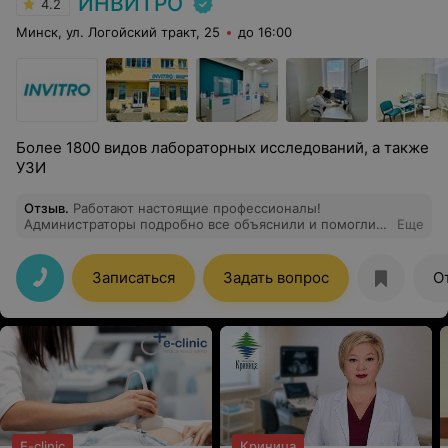
ИНВИТРО
4.2
Минск, ул. Логойский тракт, 25
до 16:00
Более 1800 видов лабораторных исследований, а также
УЗИ
Отзыв
.
Работают настоящие профессионалы!
Администраторы подробно все объяснили и помогли с
Еще
выбором необходимых исследований, а медсестра
быстро и безболезненно взяла кровь. И как бонус -
горячий шоколад!
Записаться
Задать вопрос
О
E-clinic
Криница