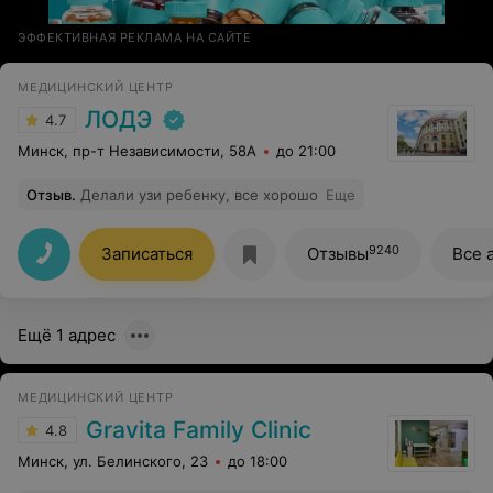
ЭФФЕКТИВНАЯ РЕКЛАМА НА САЙТЕ
МЕДИЦИНСКИЙ ЦЕНТР
ЛОДЭ
4.7
Минск, пр-т Независимости, 58А
до 21:00
Отзыв
.
Делали узи ребенку, все хорошо
Еще
9240
Записаться
Отзывы
Все 
Ещё 1 адрес
МЕДИЦИНСКИЙ ЦЕНТР
Gravita Family Clinic
4.8
Минск, ул. Белинского, 23
до 18:00