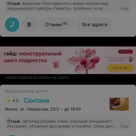
Отзыв
.
Выражаю благодарность всему коллективу
медицинского центра «Гравита», особенно хочу
Еще
отметить высокий профессионализм и человечность
Блюмина Евгении Аркадьевны , всем рекомендую !
142
Отзывы
Все адреса
ЭФФЕКТИВНАЯ РЕКЛАМА НА САЙТЕ
МЕДИЦИНСКИЙ ЦЕНТР
Сантана
4.5
Минск, ул. Некрасова, 22/2
до 19:00
Отзыв
.
Ортопед Дерман очень хороший специалист.
Рассказал, объяснил доходчиво и понятно. Свою дело
Еще
чётко знает. Рекомендую!