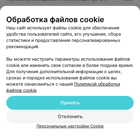
гастроэнтеролога узи органов брюшной полости". все
прошло замечательно,внимательная врач-
гастроэнтеролог Косникович Лилия Николаевна очень
43
Отзывы
Обработка файлов cookie
подробно обозначила проблему и всё рассказала о
заболевании, назначила лечение, и, что очень важно,
Наш сайт использует файлы cookie для обеспечения
подобрала мне диету. врач - профессионал своего
удобства пользователей сайта, его улучшения, сбора
дела. Всем советую!!!
тест123456789
статистики и предоставления персонализированных
рекомендаций.
Минск, Красная, 19
до 02:00
Вы можете настроить параметры использования файлов
Записаться
cookie или изменить свое согласие в более позднее время.
Для получения дополнительной информации о целях,
сроках и порядке использования файлов cookie вы
можете ознакомиться с нашей
Политикой обработки
файлов cookie
Принять
Добавить компанию
Отклонить
Персональные настройки Cookie
Добавить специалиста