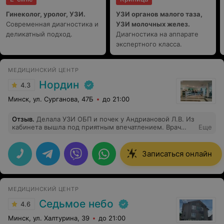
Гинеколог, уролог, УЗИ.
УЗИ органов малого таза,
Современная диагностика и
УЗИ молочных желез.
деликатный подход.
Диагностика на аппарате
экспертного класса.
МЕДИЦИНСКИЙ ЦЕНТР
Нордин
4.3
Минск, ул. Сурганова, 47Б
до 21:00
Отзыв
.
Делала УЗИ ОБП и почек у Андриановой Л.В. Из
кабинета вышла под приятным впечатлением. Врач
Еще
проявил себя как профессионал, грамотно все
изложил. Понравилось, что врач не просто делал свою
работу,а также спокойно отвечал на мои вопросы.
Записаться онлайн
Желаю Вам благодарных клиентов. Однозначно буду
посещать Ваш центр.
МЕДИЦИНСКИЙ ЦЕНТР
Седьмое небо
4.6
Минск, ул. Халтурина, 39
до 21:00