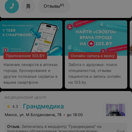
65
Отзывы
Приложение 103.BY
Онлайн-запись к врачу
Наличие лекарств в аптеках
Забота о здоровье: поиск
города, бронирование и
специалистов, отзывы
другие полезные сервисы в
пациентов и запись онлайн
вашем смартфоне
на 103.by
МЕДИЦИНСКИЙ ЦЕНТР
Грандмедика
4.3
Минск, ул. М.Богдановича, 78
до 18:00
Отзыв
.
Записалась в медцентр "Грандмедика" на
программу обследования "консультация врача-
Еще