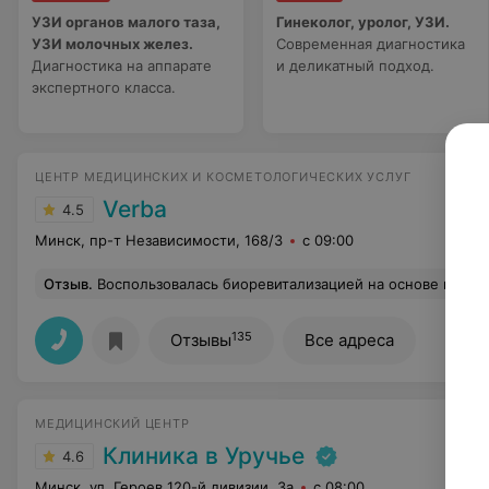
УЗИ органов малого таза,
Гинеколог, уролог, УЗИ.
УЗИ молочных желез.
Современная диагностика
Диагностика на аппарате
и деликатный подход.
экспертного класса.
ЦЕНТР МЕДИЦИНСКИХ И КОСМЕТОЛОГИЧЕСКИХ УСЛУГ
Verba
4.5
Минск, пр-т Независимости, 168/3
с 09:00
Отзыв
.
Воспользовалась биоревитализацией на основе гиалуроновой кислоты, практически безболезненно, в течение недел
135
Отзывы
Все адреса
МЕДИЦИНСКИЙ ЦЕНТР
Клиника в Уручье
4.6
Минск, ул. Героев 120-й дивизии, 3а
с 08:00