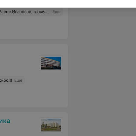
естно очень боялась и переживала, но Елена Ивановна меня поддержала, и все было не так страшно как я думала. Спасибо большое!
Еще
ибо!!!
Еще
ика