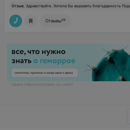
Отзыв
.
Здравствуйте. Хотела бы выразить благодарность Подольской Т.С. за профессионализм и лечение моего сына. Доктор быстро нашла язык с моим ребенком и осмотр проходил без стресса, всегда все подробно объясняет и отвечает на все в
49
Отзывы
ЭФФЕКТИВНАЯ РЕКЛАМА НА САЙТЕ