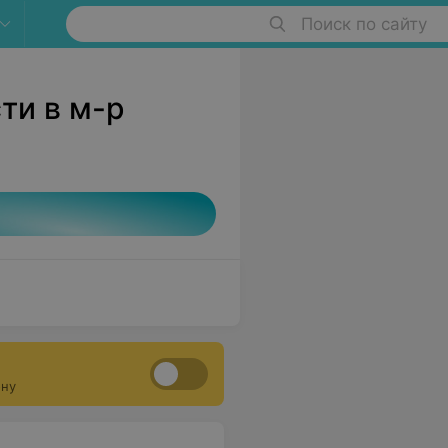
Поиск по сайту
ти в м-р
ону