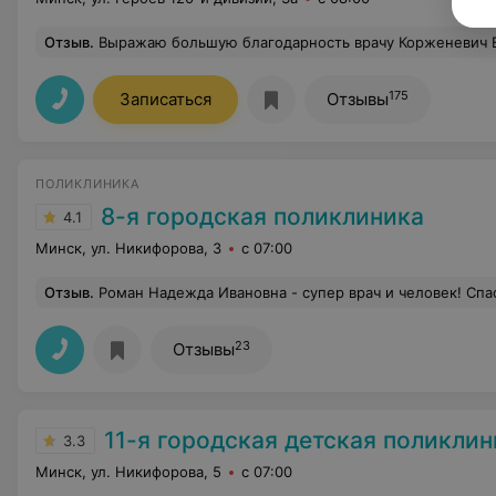
Отзыв
.
Выражаю большую благодарность врачу Корженевич Елене Ивановне, за качественную работу, делала мне риносептопластику. Квалифицированный специалист, с большим стажем работы. Сделала мне красивый нос, и дышать мне стало намного лучше. Мечтам суждено сбываться, главное выбрать правильного специалиста. Ч
175
Записаться
Отзывы
ПОЛИКЛИНИКА
8-я городская поликлиника
4.1
Минск, ул. Никифорова, 3
с 07:00
Отзыв
.
Роман Надежда Ивановна - супер врач и человек! Спас
23
Отзывы
11-я городская детская поликлин
3.3
Минск, ул. Никифорова, 5
с 07:00