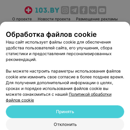
О проекте
Новости проекта
Размещение рекламы
Медицинский маркетинг
Публичный договор
Обработка файлов cookie
Пользовательское соглашение
Способы оплаты
Наш сайт использует файлы cookie для обеспечения
Вакансии
Партнеры
удобства пользователей сайта, его улучшения, сбора
Написать руководителю 103.by
статистики и предоставления персонализированных
рекомендаций.
Написать в поддержку
Персональные настройки cookie
Вы можете настроить параметры использования файлов
Обработка персональных данных
cookie или изменить свое согласие в более позднее время.
Для получения дополнительной информации о целях,
сроках и порядке использования файлов cookie вы
можете ознакомиться с нашей
Политикой обработки
файлов cookie
Принять
© 2026 ООО «Артокс Лаб», УНП 191700409
| 220012, Республика Беларусь,
г. Минск, улица Толбухина, 2, пом. 16 | help@103.by
Отклонить