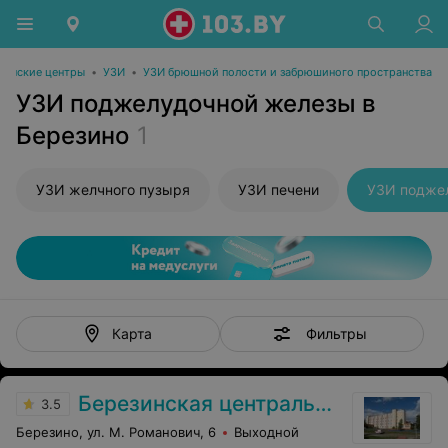
инские центры
•
УЗИ
•
УЗИ брюшной полости и забрюшиного пространства
УЗИ поджелудочной железы в
Березино
1
УЗИ желчного пузыря
УЗИ печени
УЗИ подже
Фильтры
Карта
Березинская центральная районная больница
3.5
Березино, ул. М. Романович, 6
Выходной