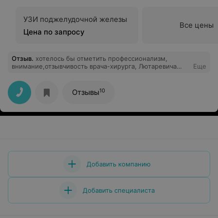
УЗИ поджелудочной железы
Все цены
Цена по запросу
Отзыв
.
хотелось бы отметить профессионализм,
внимание,отзывчивость врача-хирурга, Лютаревича
Еще
В.А..Огромное спасибо за его добросовестный труд,
индивидуальный подход к пациентам,умение найти
нужные слова в трудную минуту.Семья Сухотских
10
Отзывы
Добавить компанию
Добавить специалиста