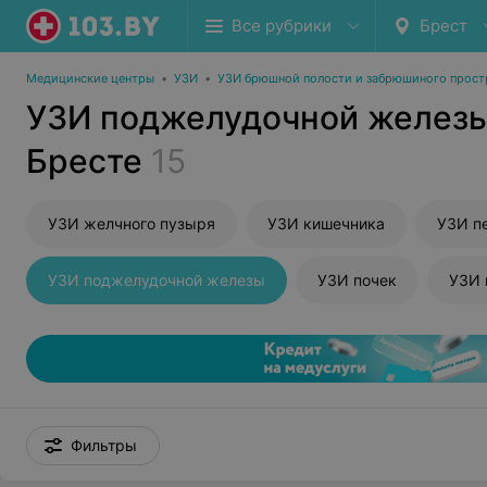
Все рубрики
Брест
Медицинские центры
•
УЗИ
•
УЗИ брюшной полости и забрюшиного прост
УЗИ поджелудочной железы
Бресте
15
УЗИ желчного пузыря
УЗИ кишечника
УЗИ п
УЗИ поджелудочной железы
УЗИ почек
УЗИ 
Фильтры