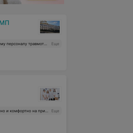
СМП
 нами было иключительно положительным, добрым и даже я бы сказал сочувствуюм нам всем. Всему медперсоналу выражаю огромную благодарность за их тяжелый труд, здоровья и поменьше пациентов. С уважением, Сергей.
Еще
тно на приёме. Рекомендую.
Еще