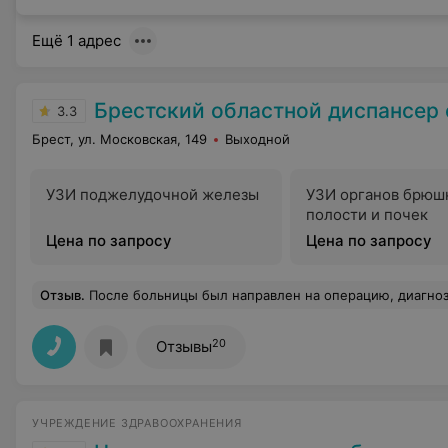
Ещё 1 адрес
Брестский областной диспансер спортивн
3.3
Брест, ул. Московская, 149
Выходной
УЗИ поджелудочной железы
УЗИ органов брюш
полости и почек
Цена по запросу
Цена по запросу
Отзыв
.
После больницы был направлен на операцию, диагноз грыжа позвоночная, на операцию не пошёл, было принято решение пройти курс физиотерапии. На первый сеанс привезли на костылях, через три дня костыли оставил дома костыли с трудом, но дальше приходил без них. Лечение было длительным, кто серьёзно страдал от этой болезни, эти люди знают долгий процесс, необходимый для того. чтобы избавится от этой болячки. Кабинет электролечения, который, скажу честно, я немного недооценил сначала, имеет свою особенность и уникальность, Молодой медперсонал,
20
Отзывы
УЧРЕЖДЕНИЕ ЗДРАВООХРАНЕНИЯ