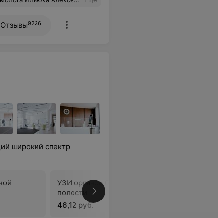
пришли на повторный прием. Очень рады что есть такие профессионалые врачи.
Еще
9236
Отзывы
ий широкий спектр
ной
УЗИ органов брюшной
полости
В
46,12 руб.