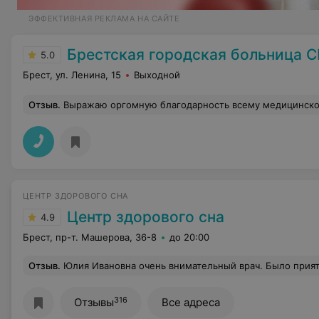
ЭФФЕКТИВНАЯ РЕКЛАМА НА САЙТЕ
Брестская городская больница 
5.0
Брест, ул. Ленина, 15
Выходной
Отзыв
.
Выражаю оргомную благодарность всему медицинскому персоналу травмотолгического отделения БСМП за их труд и внимательное, вежливое, компетенстное отношение к пациентам. Так получилось, что моей семье (3 человека) 13 марта 2025 г пришлось сюда обратиться. Предполагали мы, что у сына и жены вывихи, а уменя был небольшой порез ладони. В итоге у двоих гипс, а у меня 2 шва. За все в ремя пребывания в травмотологическом отделении (пункте) отношение к нам (моей семье) и всем пациентам которые были радом с
ЦЕНТР ЗДОРОВОГО СНА
Центр здорового сна
4.9
Брест, пр-т. Машерова, 36-8
до 20:00
Отзыв
.
Юлия Ивановна очень внимательный врач. Было приятно и комфор
316
Отзывы
Все адреса