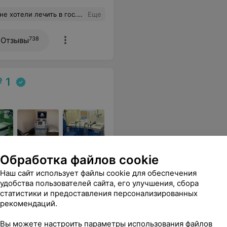
строить план лечения.Под конец приема даже смог повысить немного мне настроение обещав, что с мной все будет хорошо)
Еще
738
Отзывы
 1
Обработка файлов cookie
й железы
УЗИ поджелудочной железы
Наш сайт использует файлы cookie для обеспечения
с контрастированием
В
удобства пользователей сайта, его улучшения, сбора
12,09 руб.
статистики и предоставления персонализированных
рекомендаций.
ссионализм!
Еще
Вы можете настроить параметры использования файлов