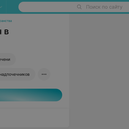
Поиск по сайту
ранства
 в
ечени
надпочечников