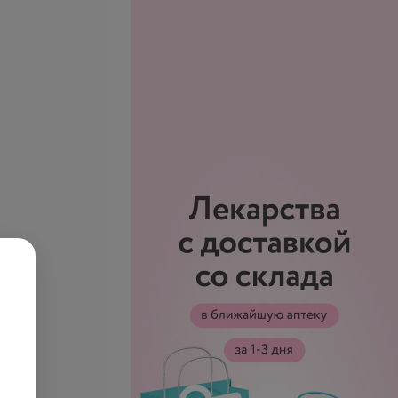
се цены