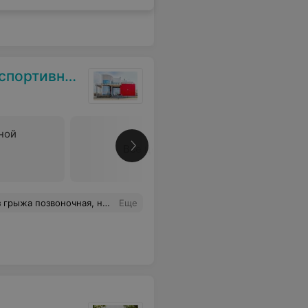
ой медицины
ной
Все цены
 своим одним присутствием женщины создают уют в этом месте, очень хорошее, добросовестное отношение к пациентам и в целом к работе. Заведующая отделением очень серьёзно отнеслась к изучению и принятию решения по этому вопросу.
Еще