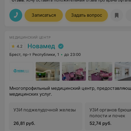
Отзыв
.
Хочу оставить положительный отзыв про врача офтальмолога Ильюка Алексея Викторовича. Хороший специалист, всё доступно объясняет, вежливый, внимательный, дети с удовольствием 
Записаться
Задать вопрос
МЕДИЦИНСКИЙ ЦЕНТР
Новамед
4.2
Брест, пр-т Республики, 1
до 23:00
Многопрофильный медицинский центр, предоставляющ
медицинских услуг.
УЗИ поджелудочной железы
УЗИ органов брюш
полости и почек
26,81 руб.
52,74 руб.