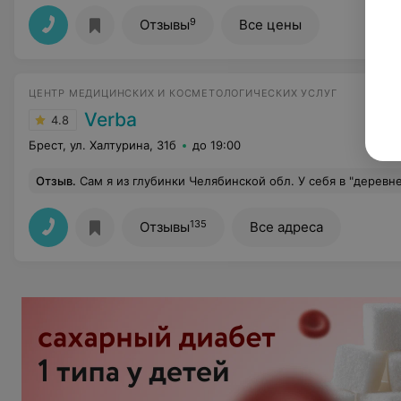
9
Отзывы
Все цены
ЦЕНТР МЕДИЦИНСКИХ И КОСМЕТОЛОГИЧЕСКИХ УСЛУГ
Verba
4.8
Брест, ул. Халтурина, 31б
до 19:00
Отзыв
.
Сам я из глубинки Челябинской обл. У себя в "деревне" делал УЗИ поджелудочной железы. Поставили хронич. панкреатит. Недавно ездил в Брест к родне. Приболел и сделал УЗИ в клинике Верба. Я был в шоке, когда панкреатита там не выявили.
135
Отзывы
Все адреса