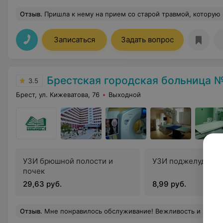
Отзыв
.
Пришла к нему на прием со старой травмой, которую не хотели лечить в гос. поликлинике, решила записаться на прием к Подуте Сергею Николаевичу, по рекомендации мамы, так как он ее тоже лечил. Очень внимательно выслушал, провел осмотр и смог наконец-то поставить диагноз и по
Записаться
Задать вопрос
Брестская городская больница №
3.5
Брест, ул. Кижеватова, 76
Выходной
УЗИ брюшной полости и
УЗИ поджелудочно
почек
29,63 руб.
8,99 руб.
Отзыв
.
Мне понравилось обслуживание! Вежливость и профе