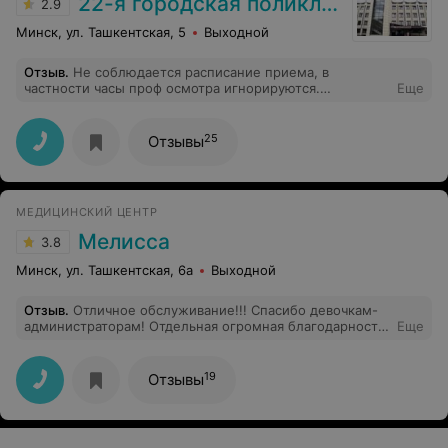
22-я городская поликлиника
2.9
Минск, ул. Ташкентская, 5
Выходной
Отзыв
.
Не соблюдается расписание приема, в
частности часы проф осмотра игнорируются.
Еще
Приходится сидеть в очереди с людьми которые
пришли совершенно по другому вопросу, например по
больничному и так далее. Это не корректно со
25
Отзывы
стороны мед учреждения.
МЕДИЦИНСКИЙ ЦЕНТР
Мелисса
3.8
Минск, ул. Ташкентская, 6а
Выходной
Отзыв
.
Отличное обслуживание!!! Спасибо девочкам-
администраторам! Отдельная огромная благодарность
Еще
пластическому хирургу, Манцевичу Константину
Викторовичу! Это чуткий и заботливый доктор,
профессионал своего дела.
19
Отзывы