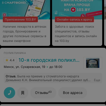
Приложение 103.BY
Онлайн-запись к врачу
Наличие лекарств в аптеках
Забота о здоровье: поиск
города, бронирование и
специалистов, отзывы
другие полезные сервисы в
пациентов и запись онлайн
вашем смартфоне
на 103.by
ПОЛИКЛИНИКА
10-я городская поликлиника г. Минска
4.4
Минск, ул. Сухаревская, 19
до 18:00
Отзыв
.
Была на приеме у стоматолога-хирурга
Демьянко К.Н. Внимательный специалист,удалил зуб
Еще
безболезненно,во время удаления разговаривал,дал
рекомендации после удаления зуба.
43
Отзывы
Все адреса