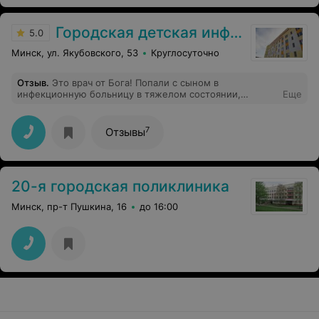
Городская детская инфекционная клиническая больница
5.0
Минск, ул. Якубовского, 53
Круглосуточно
Отзыв
.
Это врач от Бога! Попали с сыном в
инфекционную больницу в тяжелом состоянии,
Еще
сначала были в реанимации, потом перевели в
отделение. Юлия Иосифовна была лечащим врачом в
отделении. Специалист не только с большим опытом,
7
Отзывы
но и внутренним профессиональным чутьем. Если бы к
ней больше прислушивались, наше лечение прошло
бы гораздо быстрее, я уверена. Очень чуткая,
внимательная, тактичная. Таких сейчас мало
20-я городская поликлиника
Минск, пр-т Пушкина, 16
до 16:00