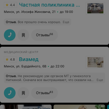
Частная поликлиника Анатомия
4.4
Минск, ул. Иосифа Жиновича, 21
до 19:00
Отзыв
.
Все прошло очень хорошо.
Еще
56
Отзывы
МЕДИЦИНСКИЙ ЦЕНТР
Виамед
4.8
Минск, ул. Бурдейного, 6В
до 22:00
Отзыв
.
Не рекомендую узи органов МТ у гинеколога
Ниткиной. Сначала все выспрашивает, что сказали на
Еще
других узи, потом смотрит, комментарии по минимуму.
Во время проведения УЗИ бросает свой инструмент и
делает записи (в первый раз с таким столкнулась,
83
Отзывы
всегда 2 человека: один делает узи, второй ведет
протокол). Гинеколог Ниткина уверена, что фолликул
лопается на 14 день МЦ даже не спрашивая о его
длительности. Протокол узи на листе измазанном