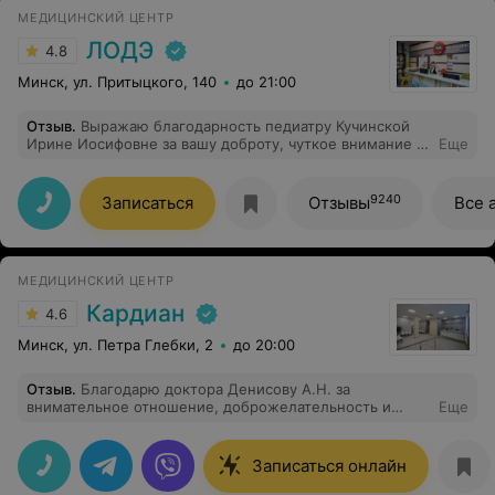
МЕДИЦИНСКИЙ ЦЕНТР
ЛОДЭ
4.8
Минск, ул. Притыцкого, 140
до 21:00
Отзыв
.
Выражаю благодарность педиатру Кучинской
Ирине Иосифовне за вашу доброту, чуткое внимание к
Еще
моему ребёнку и профессионализм.Вы врач от
Бога,который лечит не только лекарствами ,но и
добрым словом.Спасибо вам за вашу доброту .
9240
Записаться
Отзывы
Все 
МЕДИЦИНСКИЙ ЦЕНТР
Кардиан
4.6
Минск, ул. Петра Глебки, 2
до 20:00
Отзыв
.
Благодарю доктора Денисову А.Н. за
внимательное отношение, доброжелательность и
Еще
качество работы И благодарю центр за сервис и
создание приятной атмосферы
Записаться онлайн