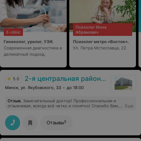
черными полосами от принтера и с непонятным
почерком, т.к. "Этот листок в первую очередь для
врача и он поймет!" Если бы делала узи в первый раз,
то считала бы, что так и надо, но в данном случае
считаю, что зря потратила деньги.
Психолог Инна
E-clinic
Абрамович
Гинеколог, уролог, УЗИ.
Психолог метро «Восток».
Современная диагностика и
Ул. Петра Мстиславца, 22
деликатный подход.
2-я центральная районная поликлиника Фрунзенского района
5.0
Минск, ул. Якубовского, 33
до 18:00
Отзыв
.
Замечательный доктор! Профессиональная и
отзывчивая, всегда всё четко и понятно! Спасибо Вам,
Еще
Ольга Станиславовна ( и вашей медсестре), что на
приеме от вас веет внимательностью и участием!
5
Отзывы