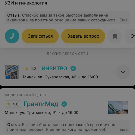
УЗИ и гинекология
Отзыв
.
Спасибо вам за такое быстрое выполнение
анализов и за приятное отношение ваших сотрудников.
Еще
Записаться
Задать вопрос
О
ДРУГИЕ АДРЕСА СЕТИ
ИНВИТРО
4.3
Минск, ул. Сухаревская, 46
до 16:00
МЕДИЦИНСКИЙ ЦЕНТР
ГрантиМед
4.6
Минск, ул. Притыцкого, 91
до 16:00
Отзыв
.
Евгения Анатольевна прекрасный врач и очень
приятный человек! Я ее ни на кого не променяю!)
Еще