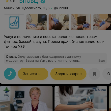
БПОВЦ
5.0
Минск, ул. Одоевского, 10/6
до 22:00
Услуги по лечению и восстановлению после травм,
фитнес, бассейн, сауна. Прием врачей-специалистов и
точное УЗИ!
Отзыв
.
Хочу выразить благодарность данному
медцентру. Была на Узи , все отлично, очень
Еще
компетентный врач, все понравилось.
Записаться
Задать вопрос
О