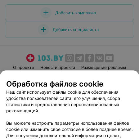
Добавить компанию
Добавить специалиста
О проекте
Новости проекта
Размещение рекламы
Медицинский маркетинг
Публичный договор
Обработка файлов cookie
Пользовательское соглашение
Способы оплаты
Наш сайт использует файлы cookie для обеспечения
Вакансии
Партнеры
удобства пользователей сайта, его улучшения, сбора
Написать руководителю 103.by
статистики и предоставления персонализированных
рекомендаций.
Написать в поддержку
Персональные настройки cookie
Вы можете настроить параметры использования файлов
Обработка персональных данных
cookie или изменить свое согласие в более позднее время.
Для получения дополнительной информации о целях,