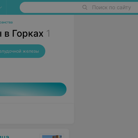
Поиск по сайту
ранства
 в Горках
1
елудочной железы
ица