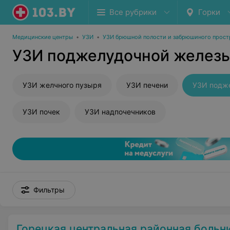
Все рубрики
Горки
Медицинские центры
•
УЗИ
•
УЗИ брюшной полости и забрюшиного прост
УЗИ поджелудочной железы
УЗИ желчного пузыря
УЗИ печени
УЗИ подж
УЗИ почек
УЗИ надпочечников
Фильтры
Горецкая центральная районная больн