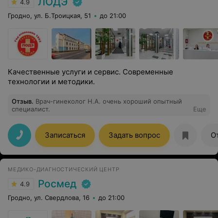
ЛОДЭ
4.9
Гродно, ул. Б.Троицкая, 51
до 21:00
Качественные услуги и сервис. Современные
технологии и методики.
Отзыв
.
Врач-гинеколог Н.А. очень хороший опытный
специалист.
Еще
Записаться
Задать вопрос
О
МЕДИКО-ДИАГНОСТИЧЕСКИЙ ЦЕНТР
Росмед
4.9
Гродно, ул. Свердлова, 16
до 21:00