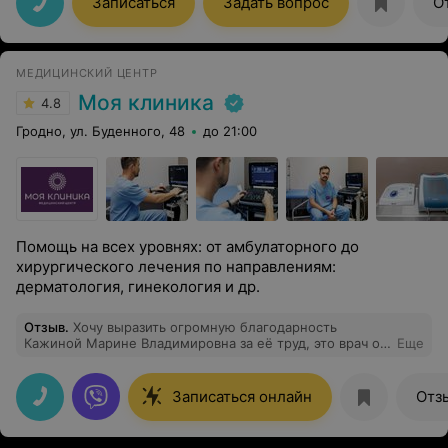
Записаться
Задать вопрос
О
МЕДИЦИНСКИЙ ЦЕНТР
Моя клиника
4.8
Гродно, ул. Буденного, 48
до 21:00
Помощь на всех уровнях: от амбулаторного до
хирургического лечения по направлениям:
дерматология, гинекология и др.
Отзыв
.
Хочу выразить огромную благодарность
Кажиной Марине Владимировна за её труд, это врач от
Еще
бога и просто замечательная женщина. Она дала
надежду и она оправдались. Я поверила в неё, а Мария
Владимировна сделала все, чтоб моё желание стать
Записаться онлайн
Отз
мамой осуществилось. В минуты сомнения, я всегда
могла ей позвонить и всегда она находила время, чтоб
ответить на волнующие меня вопросы, поддержать и