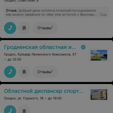
Гродно, Советская, 8
профессия приносит вам только радость! Храни Вас
Господь!!
Отзыв
.
Добрый день коллеги,пожалуйста,подскажите
как можно связаться по viber или эл.почте с Фроловой
Еще
Ольгой Петровной. Заранее благодарна. Людмила
Ивановна
1
Отзывы
Гродненская областная инфекционная клиническая больница
Гродно, бульвар Ленинского Комсомола, 57
до 15:00
1
Отзывы
Областной диспансер спортивной медицины
Гродно, ул. Горького, 18
до 19:00