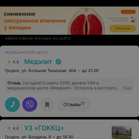
успокоить. С ней беременность прошла легко и без
лишних переживаний. Теперь мы родители
замечательной крошки. Мария Владимировна, спасибо
Вам за то, что вы есть и дай Вам Бог крепкого здоровья
и процветания вашей клинике. Таких
доброжелательных людей как Вы, я ещё не встречала,
с Вами не страшно.
ЭФФЕКТИВНАЯ РЕКЛАМА НА САЙТЕ
МЕДИЦИНСКИЙ ЦЕНТР
Медэлит
4.8
Гродно, ул. Большая Троицкая, 40А
до 21:00
Отзыв
.
Сегодня(13 марта 2015) делала УЗИ в
медицинском центр «Медэлит». Осталось в восторге
Еще
от профессионализма, понимания и терпения врача,
которая действительно помогла разобраться с
неполадками в моем организме. Центр замечателен
72
Отзывы
для женщин: тихая, добрая атмосфера и качественное
обслуживание. Успеха Вам "Медэлит", оставайтесь на
том же уровне! Теперь только к Вам!
УЗ «ГОККЦ»
4.6
Гродно, ул. Болдина, 9
до 18:30