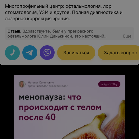
Многопрофильный центр: офтальмология, лор,
стоматология, УЗИ и другое. Полная диагностика и
лазерная коррекция зрения.
Отзыв
.
Здравствуйте, были у прекрасного
офтальмолога Юлии Данькиной, это настоящий
Еще
профессионал своего дела, чуткий и прекрасный
человек, были с дочкой 10 лет, ребенок в полном
восторге. Мы очень счастливы что в центре появился
Записаться
Задать вопрос
детский прием, теперь только к Юлечке, спасибо вам
за прекрасное обслуживание и такого замечательного
доктора