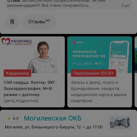
Отзыв
.
Великолепный профессионализм, четкие
рекомендации!!! Всё очень понравилось.
Еще
101
Отзывы
Кардиомед
Приложение 103.BY
УЗИ сердца. Холтер. ЭКГ.
Запись к врачу, поиск и
Эхокардиография, М+В
бронирование лекарств,
режим + допплер
медицинская карта в вашем
(дети,подростки)
смартфоне
Могилевская ОКБ
4.6
Могилев, ул. Бялыницкого-Бирули, 12
до 17:00