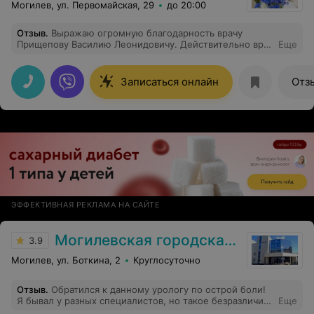
Могилев, ул. Первомайская, 29
до 20:00
Отзыв
.
Выражаю огромную благодарность врачу
Прищепову Василию Леонидовичу. Действительно врач
Еще
от Бога. Спокойный, внимательный и грамотный.
Подробно рассказал о диагнозе и тактике лечения.
Человек, на приеме у которого волнение уходит с
Записаться онлайн
Отз
первых минут и остаётся абсолютное доверие его
профессионализму.
ЭФФЕКТИВНАЯ РЕКЛАМА НА САЙТЕ
Могилевская городская больница скорой медицинской помощи
3.9
Могилев, ул. Боткина, 2
Круглосуточно
Отзыв
.
Обратился к данному урологу по острой боли!
Я бывал у разных специалистов, но такое безразличие
Еще
и нежелание помочь, еще надо постараться найти. Это