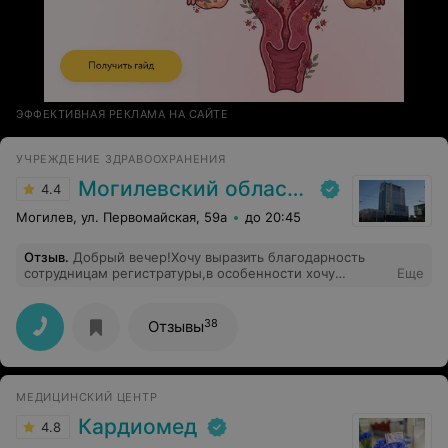
ЭФФЕКТИВНАЯ РЕКЛАМА НА САЙТЕ
УЧРЕЖДЕНИЕ ЗДРАВООХРАНЕНИЯ
Могилевский областной лечебно-диагностический центр
4.4
Могилев, ул. Первомайская, 59а
до 20:45
Отзыв
.
Добрый вечер!Хочу выразить благодарность
сотрудницам регистратуры,в особенности хочу
Еще
отметить медицинскую сестру регистратуры Жанну
Алексеевну!Очень внимательная ,тактичная и
компетентная сотрудница.Спасибо за Вашу доброту
38
Отзывы
,отзывчивость ,работу!
МЕДИЦИНСКИЙ ЦЕНТР
Кардиомед
4.8