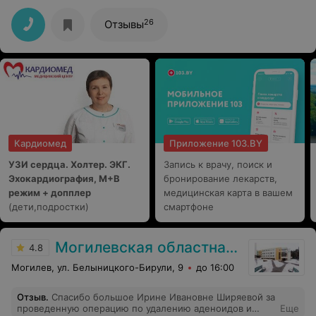
читалось и в разговоре и во взгляде. Не тратьте свое
время на таких специалистов!
26
Отзывы
Кардиомед
Приложение 103.BY
УЗИ сердца. Холтер. ЭКГ.
Запись к врачу, поиск и
Эхокардиография, М+В
бронирование лекарств,
режим + допплер
медицинская карта в вашем
(дети,подростки)
смартфоне
Могилевская областная детская больница
4.8
Могилев, ул. Белыницкого-Бирули, 9
до 16:00
Отзыв
.
Спасибо большое Ирине Ивановне Ширяевой за
проведенную операцию по удалению аденоидов и
Еще