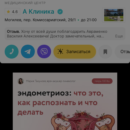
МЕДИЦИНСКИЙ ЦЕНТР
А Клиника
4.6
Могилев, пер. Комиссариатский, 29/1
до 21:00
Отзыв
.
Хочу от всей души поблагодарить Авраменко
Василия Алексеевича! Доктор замечательный, на
Еще
приёме внимательно меня выслушал, подробно все
объяснили ответил на все мои вопросы. Спасибо!
Записаться
Отз