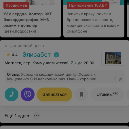
Кардиомед
Приложение 103.BY
УЗИ сердца. Холтер. ЭКГ.
Запись к врачу, поиск и
Эхокардиография, М+В
бронирование лекарств,
режим + допплер
медицинская карта в вашем
(дети,подростки)
смартфоне
МЕДИЦИНСКИЙ ЦЕНТР
Элизабет
4.4
Могилев, пер. Коммунистический, 7
до 20:00
Отзыв
.
Хороший медицинский центр .Ходила к
Концовенко С.И несколько раз .Очень хороший
Еще
доктор,умеет успокоить и настроить на лучшее
.Спасибо таким людям ,что они есть .
796
Записаться
Отзывы
Ещё 1 адрес