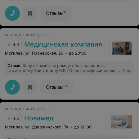
подрезание миндалин. Все прошло гладко, ровно и
безболезненно для ребенка и мамы.
11
Отзывы
МЕДИЦИНСКИЙ ЦЕНТР
Медицинская компания
4.0
Могилев, ул. Пионерская, 29
до 20:00
Отзыв
.
Хочу выразить огромную благодарность
стоматологу Христинину В.В.! Очень профессионально,
Еще
быстро и качественно!!!Цены адекватные
54
Отзывы
МЕДИЦИНСКИЙ ЦЕНТР
Новамед
4.2
Могилев, ул. Дзержинского, 7А
до 20:00