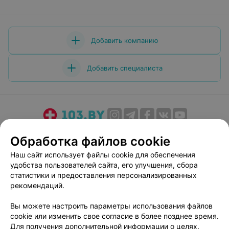
большой буквы. Я получила квалифицированную
помощь и разъяснение не только по своему вопросу,
но психологическую помощь и поддержку. Ирина
Викторовна,спасибо Вам! Вы Врач от Бога! Так же хочу
выразить благодарность врачу-гинекологу этого
Добавить компанию
центра Соболь Инне Игоревне за профессионализм и
чуткое отношение к пациентам.
Добавить специалиста
О проекте
Новости проекта
Размещение рекламы
Обработка файлов cookie
Медицинский маркетинг
Публичный договор
Наш сайт использует файлы cookie для обеспечения
Пользовательское соглашение
Способы оплаты
удобства пользователей сайта, его улучшения, сбора
Вакансии
Партнеры
статистики и предоставления персонализированных
рекомендаций.
Написать руководителю 103.by
Написать в поддержку
Вы можете настроить параметры использования файлов
cookie или изменить свое согласие в более позднее время.
Персональные настройки cookie
Для получения дополнительной информации о целях,