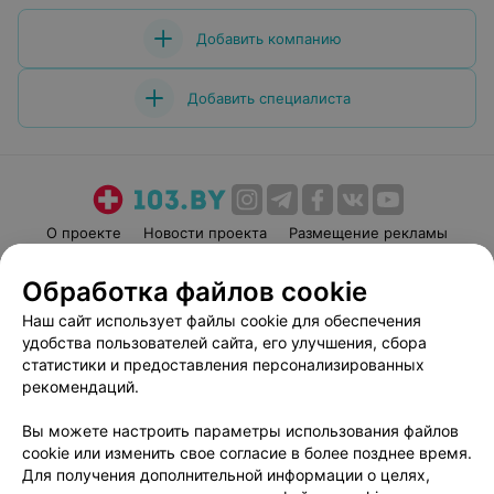
ребёночек поправлялся. Отдельно хочу поблагодарить
врачей и сказать: «Огромное спасибо!» Бондаренко
Добавить компанию
Светлане Юрьевне, что лечила в реанимации моего
малыша. Разумной Людмиле Марковне, что лечила
меня проверяя каждый орган после операции.
Добавить специалиста
Вакульчик Людмиле Ивановне, что сделала кесарево
сечение, достала мою крошечку целой и невредимой,
аккуратно разрезала и зашила. А так же всему
остальному персоналу!Низкий вам поклон!Вы
замечательные!
О проекте
Новости проекта
Размещение рекламы
Медицинский маркетинг
Публичный договор
Обработка файлов cookie
Пользовательское соглашение
Способы оплаты
Наш сайт использует файлы cookie для обеспечения
Вакансии
Партнеры
удобства пользователей сайта, его улучшения, сбора
Написать руководителю 103.by
статистики и предоставления персонализированных
рекомендаций.
Написать в поддержку
Персональные настройки cookie
Вы можете настроить параметры использования файлов
Обработка персональных данных
cookie или изменить свое согласие в более позднее время.
Для получения дополнительной информации о целях,