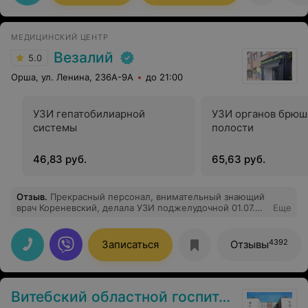
МЕДИЦИНСКИЙ ЦЕНТР
Везалий
5.0
Орша, ул. Ленина, 236А-9А
до 21:00
УЗИ гепатобилиарной
УЗИ органов брюш
системы
полости
46,83 руб.
65,63 руб.
Отзыв
.
Прекрасный персонал, внимательный знающий
врач Кореневский, делала УЗИ поджелудочной 01.07.
Еще
Осталась довольна
4392
Записаться
Отзывы
Витебский областной госпиталь инвалидов ВОВ «Юрцево»