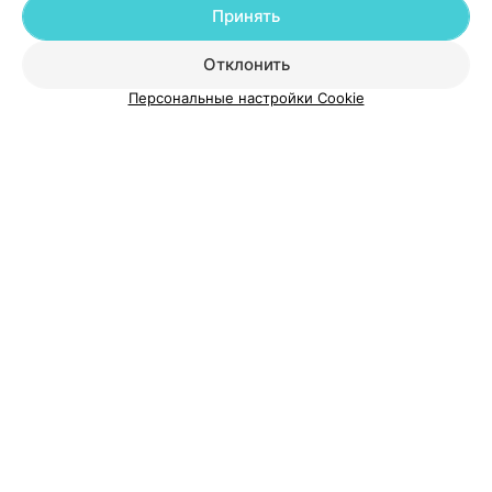
Принять
О проекте
Новости проекта
Размещение рекламы
Отклонить
Медицинский маркетинг
Публичный договор
Пользовательское соглашение
Способы оплаты
Персональные настройки Cookie
Вакансии
Партнеры
Написать руководителю 103.by
Написать в поддержку
Персональные настройки cookie
Обработка персональных данных
© 2026 ООО «Артокс Лаб», УНП 191700409
| 220012, Республика Беларусь,
г. Минск, улица Толбухина, 2, пом. 16 | help@103.by
Служба поддержки
+375 291212755