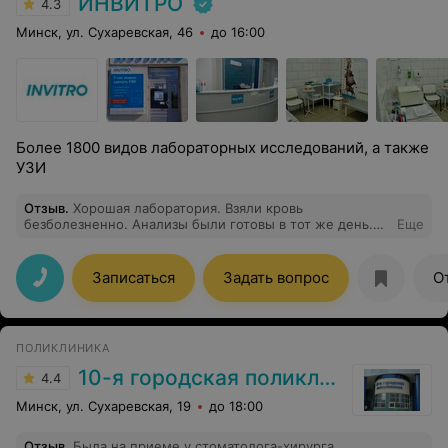
ИНВИТРО
4.3
Минск, ул. Сухаревская, 46
до 16:00
Более 1800 видов лабораторных исследований, а также
УЗИ
Отзыв
.
Хорошая лаборатория. Взяли кровь
безболезненно. Анализы были готовы в тот же день.
Еще
Работают профессионалы.
Записаться
Задать вопрос
О
ПОЛИКЛИНИКА
10-я городская поликлиника г. Минска
4.4
Минск, ул. Сухаревская, 19
до 18:00
Отзыв
.
Была на приеме у стоматолога-хирурга