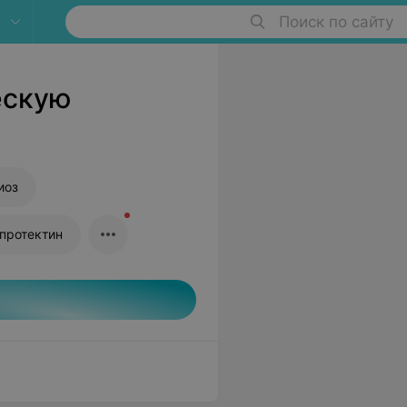
Поиск по сайту
ескую
иоз
ьпротектин