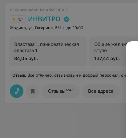
НЕЗАВИСИМАЯ ЛАБОРАТОРИЯ
ИНВИТРО
4.1
Жодино, ул. Гагарина, 5/1
до 19:00
Эластаза 1, панкреатическая
Общие желчные ки
эластаза 1
стуле
84,05 руб.
137,44 руб.
Отзыв
.
Все отлично, отзывчивый и добрый персонал, очень спокойная обстановка, результаты анализов приходят очень быс
1243
Отзывы
Все адреса