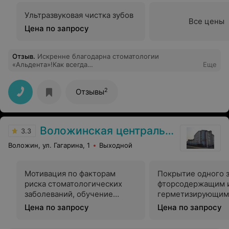
Ультразвуковая чистка зубов
Все цены
Цена по запросу
Отзыв
.
Искренне благодарна стоматологии
«Альдента»!Как всегда
Еще
грамотно,профессионально,качественно,технично,комфортно
и очень душевно!Из личного опыта:не тяните с
имплантацией,пока Вы
2
Отзывы
боитесь,выбираете,сомневаетесь,Ваши зубные ряды
деформируются,атрофируются и усложняют
имплантацию и протезирование.Как это приятно снова
улыбаться и комфортно жевать!Ещё раз огромное
Воложинская центральная районная больница
спасибо «Альденте» и моему доктору Ольге
3.3
Сергеевне!
Воложин, ул. Гагарина, 1
Выходной
Мотивация по факторам
Покрытие одного 
риска стоматологических
фторсодержащим 
заболеваний, обучение
герметизирующим
пациента чистке зубов
препаратом
Цена по запросу
Цена по запросу