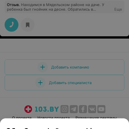
Отзыв
.
Находимся в Мядельском районе на даче. У
ребенка был гнойник на десне. Обратились в
Еще
Мядельскую ЦРБ. Приняли без проблем и вопросов.
Стоматолог быстро обработала десну, дала
рекомендации. Спасибо за оперативность и
вежливость!
Добавить компанию
Добавить специалиста
О проекте
Новости проекта
Размещение рекламы
Медицинский маркетинг
Публичный договор