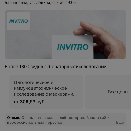
Барановичи, ул. Ленина, 6
до 19:00
Более 1800 видов лабораторных исследований
Цитологическое и
иммуноцитохимическое
Все цены
исследование c маркерами
p16INK4a и Ki-67 для
от 309,53 руб.
подтверждения дисплазии в
мазках слизистой шейки
матки
Отзыв
.
Очень понравилась лаборатория. Вежливый и
профессиональный персонал.
Еще