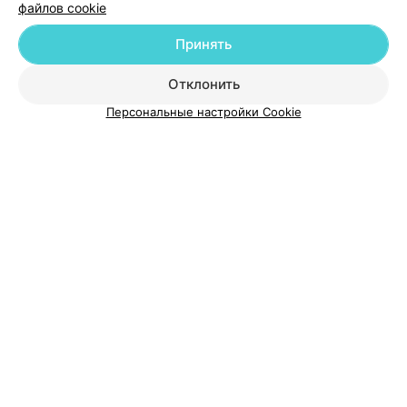
файлов cookie
Принять
О проекте
Новости проекта
Размещение рекламы
Отклонить
Медицинский маркетинг
Публичный договор
Персональные настройки Cookie
Пользовательское соглашение
Способы оплаты
Вакансии
Партнеры
Написать руководителю 103.by
Написать в поддержку
Персональные настройки cookie
Обработка персональных данных
© 2026 ООО «Артокс Лаб», УНП 191700409
| 220012, Республика Беларусь,
г. Минск, улица Толбухина, 2, пом. 16 | help@103.by