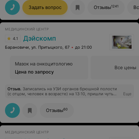
1241
Задать вопрос
Отзывы
Вс
МЕДИЦИНСКИЙ ЦЕНТР
Дэйскомп
4.1
Барановичи, ул. Притыцкого, 67
до 21:00
Мазок на онкоцитологию
Все цены
Цена по запросу
Отзыв
.
Записались на УЗИ органов брюшной полости
(с отцом, человек в возрасте) на 13:10, пришли чуть
Еще
раньше, в кабинет попали в 13:31, у вас сказано,
надоело сидеть в очередях, приходите к
нам...попыталась задать два вопроса, на что мне
60
Отзывы
ответили, вы же ко мне не на консультацию
записались, так может нужно заранее предлагать
оплатить консультацию, только вот с таким я
сталкиваюсь первый раз, осталась не довольна.
МЕДИЦИНСКИЙ ЦЕНТР