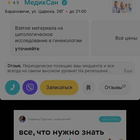
МедикСан
4.5
Барановичи, ул. Царюка, 26Г
до 21:00
Взятие материала на
цитологическое
Все цены
исследование в гинекологии
уточняйте
Отзыв
.
Периодически посещаю ваш медцентр и все
всегда на самом высоком уровне! На ресепшене
Еще
встречают приветливые и вежливы девушки, нет
очередей, врачи грамотные и квалифицированные.
Спасибо!
17
Записаться
Отзывы